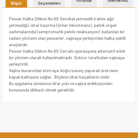
Yorumlar
Önerileriniz
Bilgisi
Seçenekleri
Pesser Halka Silikon No 65 Servikal yetmezlik (rahim ağzı
yetmezliği), idrar kaçırma (üriner inkontinans), pelvik organ
sarkmalarında (semptomatik pelvik relaksasyon) kullanılan bir
tedavi yöntemi olan pesserler, vajinaya yerleştirilen halka şekilli
araçlardır.
Pesser Halka Silikon No 65 Cerrahi operasyona alternatif etkili
bir yöntem olarak kullanılmaktadır. Doktor tarafından vajinaya
yerleştirilir.
Vajina duvarından üretraya doğru basınç yaparak üretranın
kapalı kalmasını sağlar. Böylece idrar kaçaklarını önler .
Bu uygulama süresince idrar yolu ve vajina enfeksiyonları
konusunda dikkatli olmak gereklidir.
Bu ürünün fiyat bilgisi, resim, ürün açıklamalarında ve diğer
konularda yetersiz gördüğünüz noktaları öneri formunu
Bu ürüne ilk yorumu siz yapın!
kullanarak tarafımıza iletebilirsiniz.
Görüş ve önerileriniz için teşekkür ederiz.