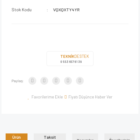
Stok Kodu
VQXQXTY4YR
TEKNİK
DESTEK
0 553 657 81 39
Paylaş:
Fiyatı Düşünce Haber Ver
Ürün
Taksit