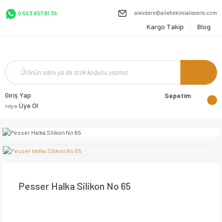
alevdere@ailehekimialisveris.com
0 553 657 81 39
Kargo Takip
Blog
Giriş Yap
Sepetim
Üye Ol
veya
Pesser Halka Silikon No 65