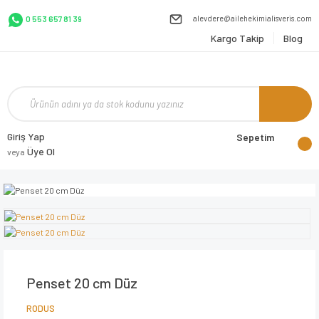
alevdere@ailehekimialisveris.com
0 553 657 81 39
Kargo Takip
Blog
Giriş Yap
Sepetim
Üye Ol
veya
Penset 20 cm Düz
RODUS