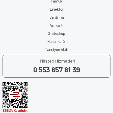
Pamuk
Enjektör
Santrifüj
Aşı Kartı
Steteskop
Nebulizatör
Tansiyon Aleti
Müşteri Hizmetleri
0 553 657 81 39