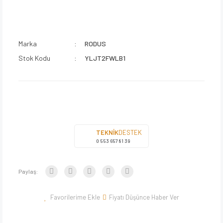
Marka
RODUS
Stok Kodu
YLJT2FWLB1
TEKNİK
DESTEK
0 553 657 81 39
Paylaş:
Fiyatı Düşünce Haber Ver