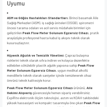
Uyumu
ASM ve Göğüs Hastalıkları Standartları:
Birinci basamak Aile
Sağlığı Merkezleri (ASM), iş sağlığı üniteleri (OSGB), spirometri
öncesi tarama odaları ve acil servis müdahale birimleri için
geliştirilen
Peak Flow Meter Solunum Egzersiz Cihazı
, pratik
arayüzüyle profesyonel hasta kabul iş akışını teknik olarak
kusursuzlaştırır.
Hijyenik Ağızlık ve Temizlik Yönetimi:
Çapraz bulaşma
risklerini teknik olarak sıfıra indiren ve kolayca dezenfekte
edilebilen sökülebilir plastik ağızlık yapısına sahip
Peak Flow
Meter Solunum Egzersiz Cihazı
, uygun medikal alkollü
mendillerle teknik olarak saniyeler içinde temizlenerek cihaz
ömrünü teknik kalitesiyle korur.
Peak Flow Meter Solunum Egzersiz Cihazı
ürününü,
Aile
Hekimi Alışveriş
güvencesiyle hemen sipariş verebilirsiniz.
ExpiRite elektronik ölçüm teknolojisi, astım ve KOAH takibindeki
yüksek hassasiyeti ve kompakt tasarımıyla öne çıkan
Peak Flow