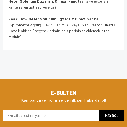
Meter Solunum Egzersiz Cihazı
, klinik teşhis ve evde izlem
kalitenizi en üst seviyeye taşır.
Peak Flow Meter Solunum Egzersiz Cihazı
yanına,
"Spirometre Ağızlığı (Tek Kullanımlık)" veya "Nebulizatör Cihazı /
Hava Makinesi" seçeneklerimizi de siparişinize eklemek ister
misiniz?
Bu ürünün fiyat bilgisi, resim, ürün açıklamalarında ve diğer
konularda yetersiz gördüğünüz noktaları öneri formunu
Bu ürüne ilk yorumu siz yapın!
kullanarak tarafımıza iletebilirsiniz.
Görüş ve önerileriniz için teşekkür ederiz.
Yorum Yaz
Ürün resmi kalitesiz, bozuk veya görüntülenemiyor.
E-BÜLTEN
Ürün açıklamasında eksik bilgiler bulunuyor.
Kampanya ve indirimlerden ilk sen haberdar ol!
Ürün bilgilerinde hatalar bulunuyor.
KAYDOL
Ürün fiyatı diğer sitelerden daha pahalı.
Bu ürüne benzer farklı alternatifler olmalı.