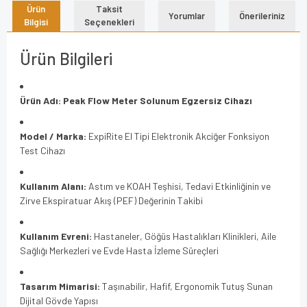
Ürün
Taksit
Yorumlar
Önerileriniz
Bilgisi
Seçenekleri
Ürün Bilgileri
Ürün Adı:
Peak Flow Meter Solunum Egzersiz Cihazı
Model / Marka:
ExpiRite El Tipi Elektronik Akciğer Fonksiyon
Test Cihazı
Kullanım Alanı:
Astım ve KOAH Teşhisi, Tedavi Etkinliğinin ve
Zirve Ekspiratuar Akış (PEF) Değerinin Takibi
Kullanım Evreni:
Hastaneler, Göğüs Hastalıkları Klinikleri, Aile
Sağlığı Merkezleri ve Evde Hasta İzleme Süreçleri
Tasarım Mimarisi:
Taşınabilir, Hafif, Ergonomik Tutuş Sunan
Dijital Gövde Yapısı