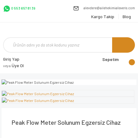
alevdere@ailehekimialisveris.com
0 553 657 81 39
Kargo Takip
Blog
Giriş Yap
Sepetim
Üye Ol
veya
Peak Flow Meter Solunum Egzersiz Cihaz