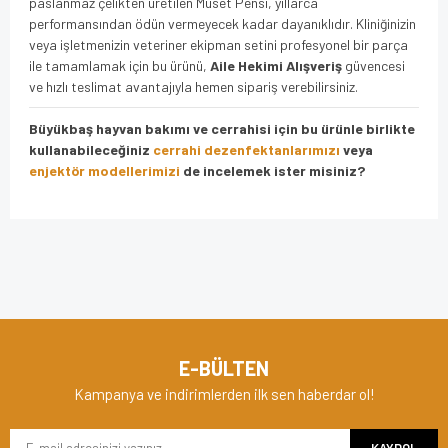
paslanmaz çelikten üretilen Muset Pensi, yıllarca
performansından ödün vermeyecek kadar dayanıklıdır. Kliniğinizin
veya işletmenizin veteriner ekipman setini profesyonel bir parça
ile tamamlamak için bu ürünü,
Aile Hekimi Alışveriş
güvencesi
ve hızlı teslimat avantajıyla hemen sipariş verebilirsiniz.
Büyükbaş hayvan bakımı ve cerrahisi için bu ürünle birlikte
kullanabileceğiniz
cerrahi dezenfektanlarımızı
veya
enjektör modellerimizi
de incelemek ister misiniz?
Bu ürünün fiyat bilgisi, resim, ürün açıklamalarında ve diğer
konularda yetersiz gördüğünüz noktaları öneri formunu
Bu ürüne ilk yorumu siz yapın!
kullanarak tarafımıza iletebilirsiniz.
Görüş ve önerileriniz için teşekkür ederiz.
Yorum Yaz
Ürün resmi kalitesiz, bozuk veya görüntülenemiyor.
E-BÜLTEN
Ürün açıklamasında eksik bilgiler bulunuyor.
Kampanya ve indirimlerden ilk sen haberdar ol!
Ürün bilgilerinde hatalar bulunuyor.