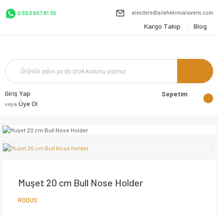
alevdere@ailehekimialisveris.com
0 553 657 81 39
Kargo Takip
Blog
Giriş Yap
Sepetim
Üye Ol
veya
Muşet 20 cm Bull Nose Holder
RODUS