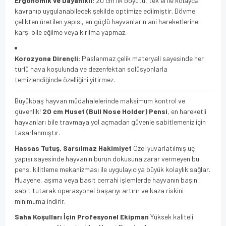
Ergonomik ve Dayanıklı:
20 cm'lik boyutu, tek el ile kolayca
kavranıp uygulanabilecek şekilde optimize edilmiştir. Dövme
çelikten üretilen yapısı, en güçlü hayvanların ani hareketlerine
karşı bile eğilme veya kırılma yapmaz.
Korozyona Dirençli:
Paslanmaz çelik materyali sayesinde her
türlü hava koşulunda ve dezenfektan solüsyonlarla
temizlendiğinde özelliğini yitirmez.
Büyükbaş hayvan müdahalelerinde maksimum kontrol ve
güvenlik!
20 cm Muset (Bull Nose Holder) Pensi
, en hareketli
hayvanları bile travmaya yol açmadan güvenle sabitlemeniz için
tasarlanmıştır.
Hassas Tutuş, Sarsılmaz Hakimiyet
Özel yuvarlatılmış uç
yapısı sayesinde hayvanın burun dokusuna zarar vermeyen bu
pens, kilitleme mekanizması ile uygulayıcıya büyük kolaylık sağlar.
Muayene, aşıma veya basit cerrahi işlemlerde hayvanın başını
sabit tutarak operasyonel başarıyı artırır ve kaza riskini
minimuma indirir.
Saha Koşulları İçin Profesyonel Ekipman
Yüksek kaliteli