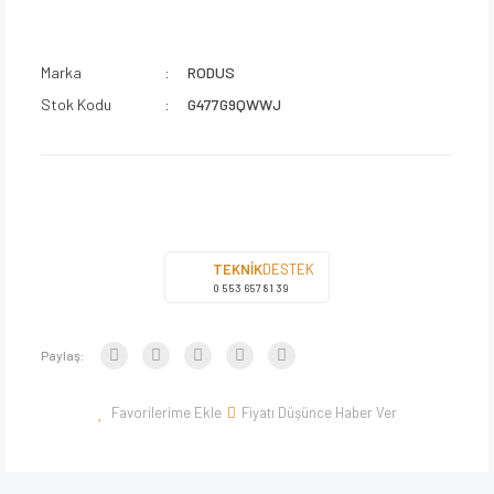
Marka
RODUS
Stok Kodu
G477G9QWWJ
TEKNİK
DESTEK
0 553 657 81 39
Paylaş:
Fiyatı Düşünce Haber Ver