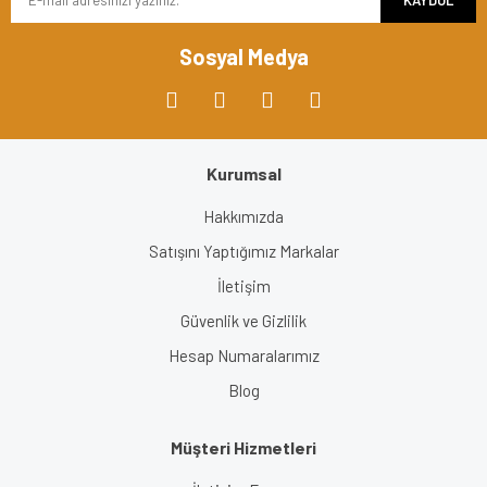
KAYDOL
Ürün fiyatı diğer sitelerden daha pahalı.
Bu ürüne benzer farklı alternatifler olmalı.
Sosyal Medya
Kurumsal
Gönder
Hakkımızda
Satışını Yaptığımız Markalar
İletişim
Güvenlik ve Gizlilik
Hesap Numaralarımız
Blog
Müşteri Hizmetleri