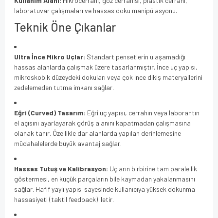
Kullanım Alanı:
Mikrocerrahi, göz cerrahisi, plastik cerrahi,
laboratuvar çalışmaları ve hassas doku manipülasyonu.
Teknik Öne Çıkanlar
Ultra İnce Mikro Uçlar:
Standart pensetlerin ulaşamadığı
hassas alanlarda çalışmak üzere tasarlanmıştır. İnce uç yapısı,
mikroskobik düzeydeki dokuları veya çok ince dikiş materyallerini
zedelemeden tutma imkanı sağlar.
Eğri (Curved) Tasarım:
Eğri uç yapısı, cerrahın veya laborantın
el açısını ayarlayarak görüş alanını kapatmadan çalışmasına
olanak tanır. Özellikle dar alanlarda yapılan derinlemesine
müdahalelerde büyük avantaj sağlar.
Hassas Tutuş ve Kalibrasyon:
Uçların birbirine tam paralellik
göstermesi, en küçük parçaların bile kaymadan yakalanmasını
sağlar. Hafif yaylı yapısı sayesinde kullanıcıya yüksek dokunma
hassasiyeti (taktil feedback) iletir.