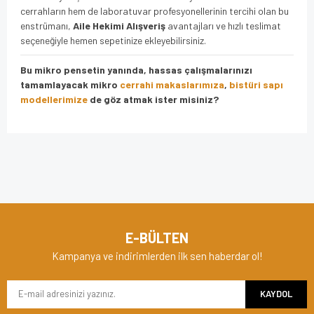
cerrahların hem de laboratuvar profesyonellerinin tercihi olan bu
enstrümanı,
Aile Hekimi Alışveriş
avantajları ve hızlı teslimat
seçeneğiyle hemen sepetinize ekleyebilirsiniz.
Bu mikro pensetin yanında, hassas çalışmalarınızı
tamamlayacak mikro
cerrahi makaslarımıza
,
bistüri sapı
modellerimize
de göz atmak ister misiniz?
Bu ürünün fiyat bilgisi, resim, ürün açıklamalarında ve diğer
konularda yetersiz gördüğünüz noktaları öneri formunu
Bu ürüne ilk yorumu siz yapın!
kullanarak tarafımıza iletebilirsiniz.
Görüş ve önerileriniz için teşekkür ederiz.
Yorum Yaz
Ürün resmi kalitesiz, bozuk veya görüntülenemiyor.
E-BÜLTEN
Ürün açıklamasında eksik bilgiler bulunuyor.
Kampanya ve indirimlerden ilk sen haberdar ol!
Ürün bilgilerinde hatalar bulunuyor.
KAYDOL
Ürün fiyatı diğer sitelerden daha pahalı.