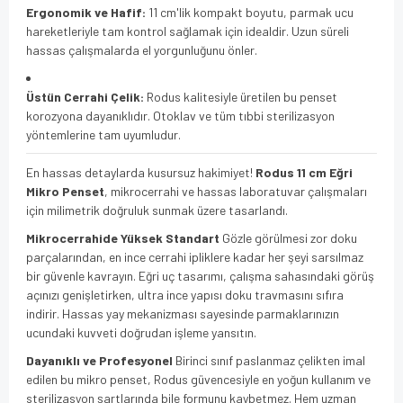
Ergonomik ve Hafif:
11 cm'lik kompakt boyutu, parmak ucu
hareketleriyle tam kontrol sağlamak için idealdir. Uzun süreli
hassas çalışmalarda el yorgunluğunu önler.
Üstün Cerrahi Çelik:
Rodus kalitesiyle üretilen bu penset
korozyona dayanıklıdır. Otoklav ve tüm tıbbi sterilizasyon
yöntemlerine tam uyumludur.
En hassas detaylarda kusursuz hakimiyet!
Rodus 11 cm Eğri
Mikro Penset
, mikrocerrahi ve hassas laboratuvar çalışmaları
için milimetrik doğruluk sunmak üzere tasarlandı.
Mikrocerrahide Yüksek Standart
Gözle görülmesi zor doku
parçalarından, en ince cerrahi ipliklere kadar her şeyi sarsılmaz
bir güvenle kavrayın. Eğri uç tasarımı, çalışma sahasındaki görüş
açınızı genişletirken, ultra ince yapısı doku travmasını sıfıra
indirir. Hassas yay mekanizması sayesinde parmaklarınızın
ucundaki kuvveti doğrudan işleme yansıtın.
Dayanıklı ve Profesyonel
Birinci sınıf paslanmaz çelikten imal
edilen bu mikro penset, Rodus güvencesiyle en yoğun kullanım ve
sterilizasyon şartlarında bile formunu kaybetmez. Hem uzman