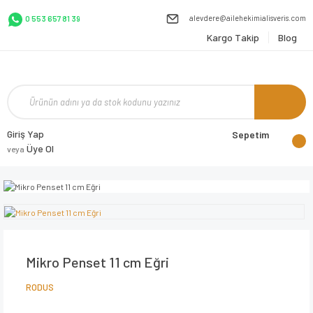
alevdere@ailehekimialisveris.com
0 553 657 81 39
Kargo Takip
Blog
Giriş Yap
Sepetim
Üye Ol
veya
Mikro Penset 11 cm Eğri
RODUS