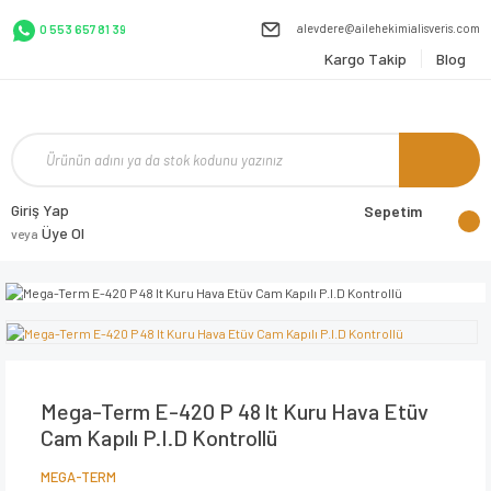
alevdere@ailehekimialisveris.com
0 553 657 81 39
Kargo Takip
Blog
Giriş Yap
Sepetim
Üye Ol
veya
Mega-Term E-420 P 48 lt Kuru Hava Etüv
Cam Kapılı P.I.D Kontrollü
MEGA-TERM