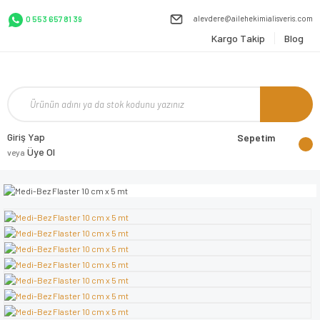
alevdere@ailehekimialisveris.com
0 553 657 81 39
Kargo Takip
Blog
Giriş Yap
Sepetim
Üye Ol
veya