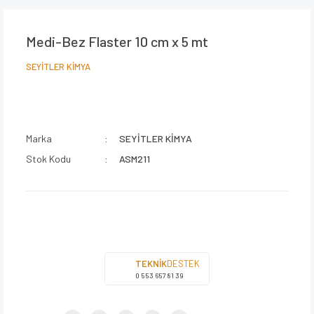
Medi-Bez Flaster 10 cm x 5 mt
SEYİTLER KİMYA
Marka
SEYİTLER KİMYA
Stok Kodu
ASM211
TEKNİK
DESTEK
0 553 657 81 39