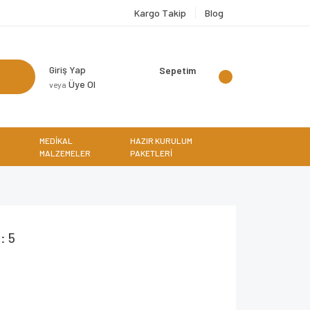
Kargo Takip
Blog
Giriş Yap
Sepetim
Üye Ol
veya
MEDİKAL
HAZIR KURULUM
MALZEMELER
PAKETLERİ
: 5