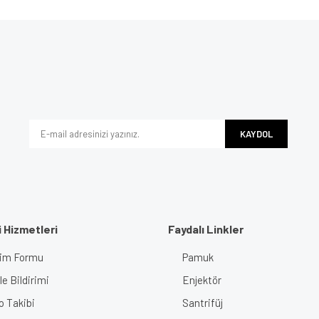
e diğer konularda yetersiz gördüğünüz noktaları öneri formunu kullanarak tarafımı
Bu ürüne ilk yorumu siz yapın!
iyor.
Yorum Yaz
KAYDOL
 Hizmetleri
Faydalı Linkler
işim Formu
Pamuk
Gönder
e Bildirimi
Enjektör
o Takibi
Santrifüj