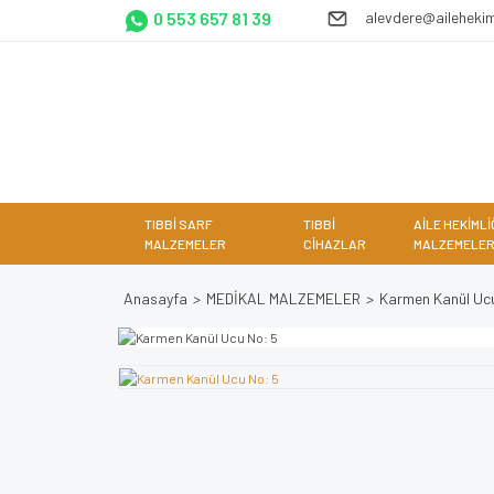
0 553 657 81 39
alevdere@ailehekim
TIBBİ SARF
TIBBİ
AİLE HEKİMLİ
MALZEMELER
CİHAZLAR
MALZEMELER
Anasayfa
MEDİKAL MALZEMELER
Karmen Kanül Uc