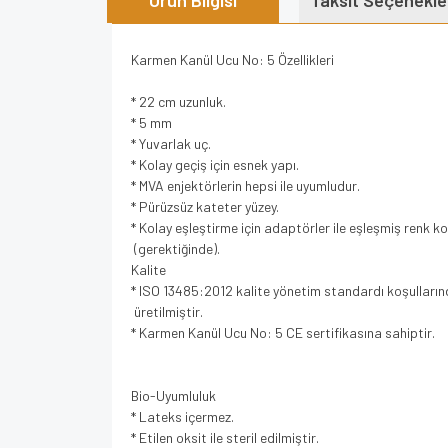
Ürün Bilgisi
Taksit Seçenekle
Karmen Kanül Ucu No: 5 Özellikleri
* 22 cm uzunluk.
* 5 mm
* Yuvarlak uç.
* Kolay geçiş için esnek yapı.
* MVA enjektörlerin hepsi ile uyumludur.
* Pürüzsüz kateter yüzey.
* Kolay eşleştirme için adaptörler ile eşleşmiş renk ko
(gerektiğinde).
Kalite
* ISO 13485:2012 kalite yönetim standardı koşulları
üretilmiştir.
* Karmen Kanül Ucu No: 5 CE sertifikasına sahiptir.
Bio-Uyumluluk
* Lateks içermez.
* Etilen oksit ile steril edilmiştir.