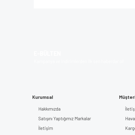
Bu ürünün fiyat bilgisi, resim, ürün açıklamalarında v
Görüş ve önerileriniz için teşekkür ederiz.
Ürün resmi kalitesiz, bozuk veya görüntülenem
Ürün açıklamasında eksik bilgiler bulunuyor.
E-BÜLTEN
Ürün bilgilerinde hatalar bulunuyor.
Kampanya ve indirimlerden ilk sen haberdar ol!
Ürün fiyatı diğer sitelerden daha pahalı.
Bu ürüne benzer farklı alternatifler olmalı.
Kurumsal
Müşteri
Hakkımızda
İlet
Satışını Yaptığımız Markalar
Haval
İletişim
Karg