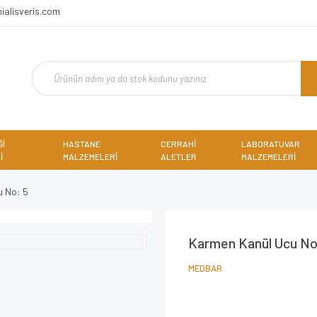
ialisveris.com
Ğİ
HASTANE
CERRAHİ
LABORATUVAR
İ
MALZEMELERİ
ALETLER
MALZEMELERİ
u No: 5
Karmen Kanül Ucu No
MEDBAR