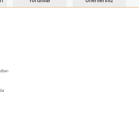
ri
Yorumlar
Önerileriniz
dları
nda