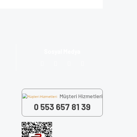
za iletebilirsiniz.
Sosyal Medya
Müşteri Hizmetleri
0 553 657 81 39