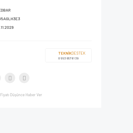
EDBAR
G5AGLH3E3
.11.2029
TEKNİK
DESTEK
0 553 657 81 39
Fiyatı Düşünce Haber Ver