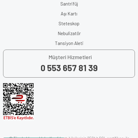
Santrifüj
Aşı Kartı
Steteskop
Nebulizatör
Tansiyon Aleti
Müşteri Hizmetleri
0 553 657 81 39