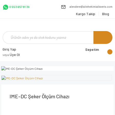
alevdere@ailehekimialisveris.com
0 553 657 81 39
Kargo Takip
Blog
Giriş Yap
Sepetim
Üye Ol
veya
IME-DC Şeker Ölçüm Cihazı