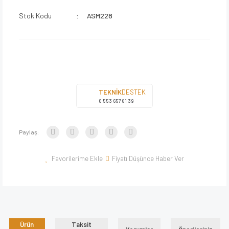
Stok Kodu
ASM228
TEKNİK
DESTEK
0 553 657 81 39
Paylaş:
Fiyatı Düşünce Haber Ver
Ürün
Taksit