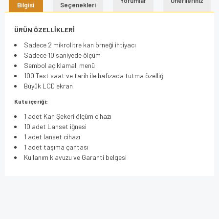
Yorumlar
Önerileriniz
Bilgisi
Seçenekleri
ÜRÜN ÖZELLİKLERİ
Sadece 2 mikrolitre kan örneği ihtiyacı
Sadece 10 saniyede ölçüm
Sembol açıklamalı menü
100 Test saat ve tarih ile hafızada tutma özelliği
Büyük LCD ekran
Kutu içeriği:
1 adet Kan Şekeri ölçüm cihazı
10 adet Lanset iğnesi
1 adet lanset cihazı
1 adet taşıma çantası
Kullanım klavuzu ve Garanti belgesi
Bu ürünün fiyat bilgisi, resim, ürün açıklamalarında ve diğer
konularda yetersiz gördüğünüz noktaları öneri formunu
Bu ürüne ilk yorumu siz yapın!
kullanarak tarafımıza iletebilirsiniz.