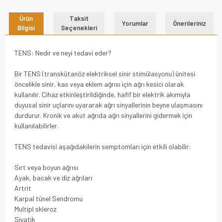
Ürün
Taksit
Yorumlar
Önerileriniz
Bilgisi
Seçenekleri
TENS: Nedir ve neyi tedavi eder?
Bir TENS (transkütanöz elektriksel sinir stimülasyonu) ünitesi
öncelikle sinir, kas veya eklem ağrısı için ağrı kesici olarak
kullanılır. Cihaz etkinleştirildiğinde, hafif bir elektrik akımıyla
duyusal sinir uçlarını uyararak ağrı sinyallerinin beyne ulaşmasını
durdurur. Kronik ve akut ağrıda ağrı sinyallerini gidermek için
kullanılabilirler.
TENS tedavisi aşağıdakilerin semptomları için etkili olabilir:
Sırt veya boyun ağrısı
Ayak, bacak ve diz ağrıları
Artrit
Karpal tünel Sendromu
Multipl skleroz
Siyatik