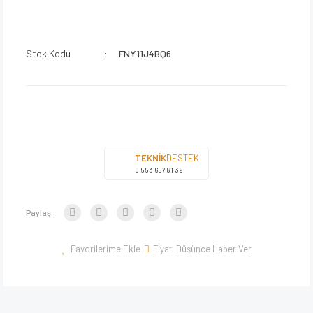
Stok Kodu
FNY11J4BQ6
TEKNİK
DESTEK
0 553 657 81 39
Paylaş:
Fiyatı Düşünce Haber Ver