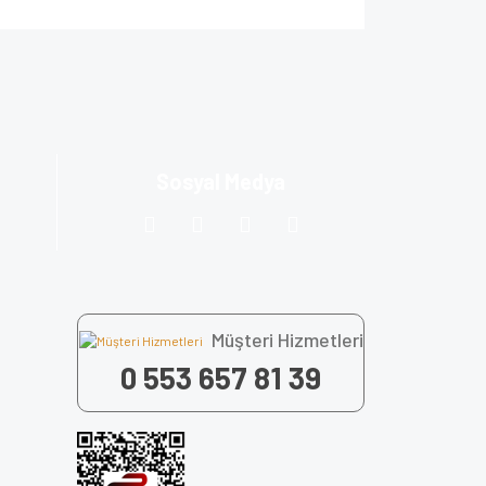
za iletebilirsiniz.
Sosyal Medya
Müşteri Hizmetleri
0 553 657 81 39