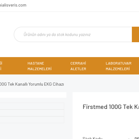
ialisveris.com
Ğİ
HASTANE
CERRAHİ
LABORATUVAR
İ
MALZEMELERİ
ALETLER
MALZEMELERİ
00G Tek Kanallı Yorumlu EKG Cihazı
Firstmed 100G Tek Ka
Stok Kodu
D