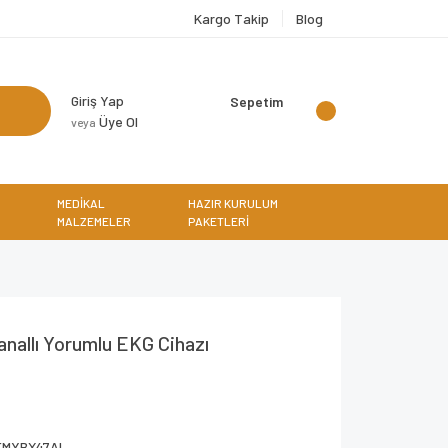
Kargo Takip
Blog
Giriş Yap
Sepetim
Üye Ol
veya
MEDİKAL
HAZIR KURULUM
MALZEMELER
PAKETLERİ
nallı Yorumlu EKG Cihazı
EMYBX47AL