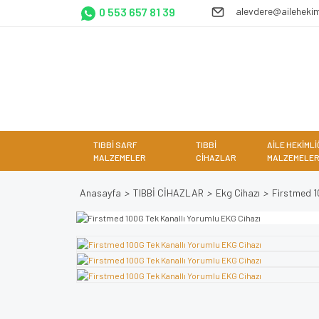
0 553 657 81 39
alevdere@ailehekim
TIBBİ SARF
TIBBİ
AİLE HEKİMLİ
MALZEMELER
CİHAZLAR
MALZEMELER
Anasayfa
TIBBİ CİHAZLAR
Ekg Cihazı
Firstmed 1