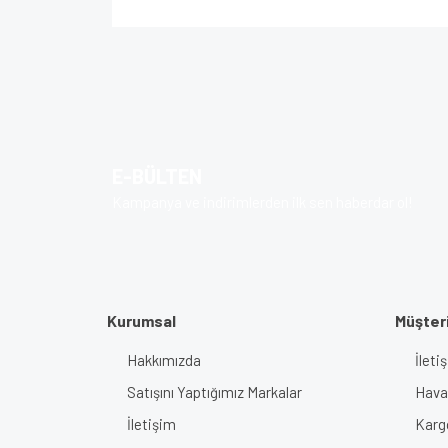
Bu ürünün fiyat bilgisi, resim, ürün açıklamalarında v
Görüş ve önerileriniz için teşekkür ederiz.
Ürün resmi kalitesiz, bozuk veya görüntülenem
Ürün açıklamasında eksik bilgiler bulunuyor.
E-BÜLTEN
Ürün bilgilerinde hatalar bulunuyor.
Kampanya ve indirimlerden ilk sen haberdar ol!
Ürün fiyatı diğer sitelerden daha pahalı.
Bu ürüne benzer farklı alternatifler olmalı.
Kurumsal
Müşteri
Hakkımızda
İlet
Satışını Yaptığımız Markalar
Haval
İletişim
Karg