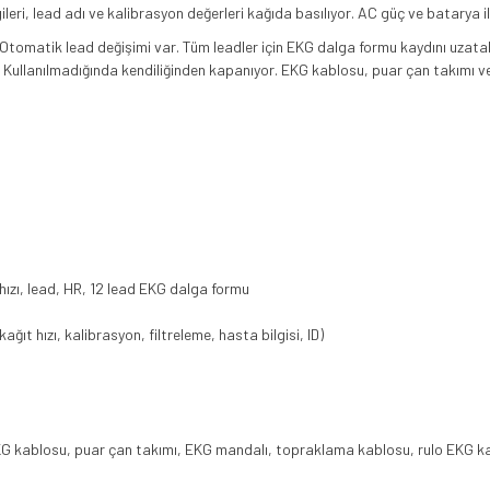
ileri, lead adı ve kalibrasyon değerleri kağıda basılıyor. AC güç ve batarya 
. Otomatik lead değişimi var. Tüm leadler için EKG dalga formu kaydını uzatab
 Kullanılmadığında kendiliğinden kapanıyor. EKG kablosu, puar çan takımı v
ızı, lead, HR, 12 lead EKG dalga formu
ğıt hızı, kalibrasyon, filtreleme, hasta bilgisi, ID)
G kablosu, puar çan takımı, EKG mandalı, topraklama kablosu, rulo EKG kağı