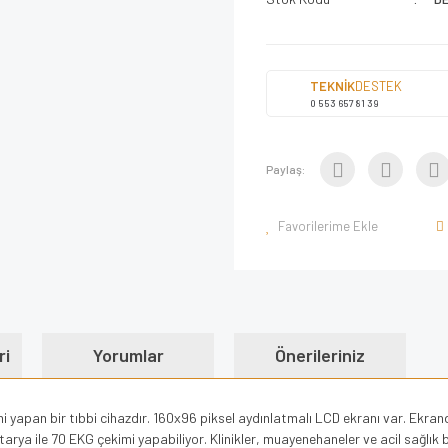
TEKNİK
DESTEK
0 553 657 81 39
Paylaş:
ri
Yorumlar
Önerileriniz
i yapan bir tıbbi cihazdır. 160x96 piksel aydınlatmalı LCD ekranı var. Ekr
arya ile 70 EKG çekimi yapabiliyor. Klinikler, muayenehaneler ve acil sağlık bi