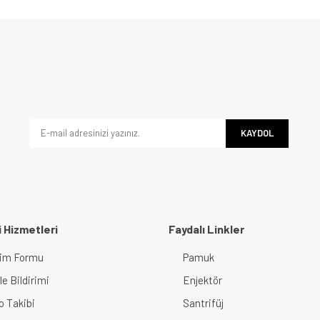
e diğer konularda yetersiz gördüğünüz noktaları öneri formunu kullanarak tarafımı
Bu ürüne ilk yorumu siz yapın!
iyor.
Yorum Yaz
KAYDOL
 Hizmetleri
Faydalı Linkler
işim Formu
Pamuk
Gönder
e Bildirimi
Enjektör
o Takibi
Santrifüj