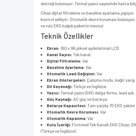
desteği bulunuyor. Termal yazıcı sayesinde hasta bilg
Cihaz dijital filtreleme ve baseline ayarlama yapıyor
kontrol ediliyor. Otomatik devre koruması bulunuyor.
ve rulo EKG kağıdı pakette mevcut.
Teknik Özellikler
Ekran:
160 x 96 piksel aydınlatmalı LCD
Kanal Sayısı:
Tek kanal
Dijital Filtreleme:
Var
Baseline Ayarlama:
Var
Otomatik Lead Değişimi:
Var
Ekran Göstergeleri:
Çalışma modu, kağıt sargı h
Dil Seçeneği:
Türkçe ve İngilizce
Yazıcı:
Termal yazıcı (EKG dalga formu, lead adı, ka
Güç Kaynağı:
AC güç ve batarya
Batarya Kapasitesi:
Tam şarjda 70 EKG çekimi
Otomatik Devre Koruması:
Var
Otomatik Kapanma:
Var
Kutu İçeriği:
Firstmed Tek Kanallı EKG Cihazı, EK
(Türkçe ve İngilizce)