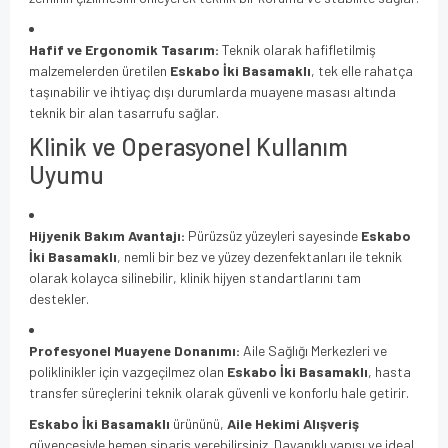
Hafif ve Ergonomik Tasarım:
Teknik olarak hafifletilmiş
malzemelerden üretilen
Eskabo İki Basamaklı
, tek elle rahatça
taşınabilir ve ihtiyaç dışı durumlarda muayene masası altında
teknik bir alan tasarrufu sağlar.
Klinik ve Operasyonel Kullanım
Uyumu
Hijyenik Bakım Avantajı:
Pürüzsüz yüzeyleri sayesinde
Eskabo
İki Basamaklı
, nemli bir bez ve yüzey dezenfektanları ile teknik
olarak kolayca silinebilir, klinik hijyen standartlarını tam
destekler.
Profesyonel Muayene Donanımı:
Aile Sağlığı Merkezleri ve
poliklinikler için vazgeçilmez olan
Eskabo İki Basamaklı
, hasta
transfer süreçlerini teknik olarak güvenli ve konforlu hale getirir.
Eskabo İki Basamaklı
ürününü,
Aile Hekimi Alışveriş
güvencesiyle hemen sipariş verebilirsiniz. Dayanıklı yapısı ve ideal