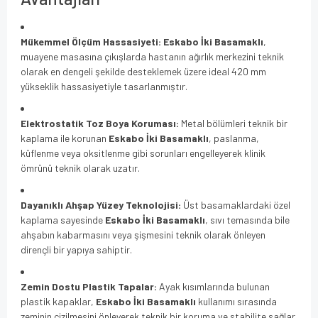
Mükemmel Ölçüm Hassasiyeti:
Eskabo İki Basamaklı
,
muayene masasına çıkışlarda hastanın ağırlık merkezini teknik
olarak en dengeli şekilde desteklemek üzere ideal 420 mm
yükseklik hassasiyetiyle tasarlanmıştır.
Elektrostatik Toz Boya Koruması:
Metal bölümleri teknik bir
kaplama ile korunan
Eskabo İki Basamaklı
, paslanma,
küflenme veya oksitlenme gibi sorunları engelleyerek klinik
ömrünü teknik olarak uzatır.
Dayanıklı Ahşap Yüzey Teknolojisi:
Üst basamaklardaki özel
kaplama sayesinde
Eskabo İki Basamaklı
, sıvı temasında bile
ahşabın kabarmasını veya şişmesini teknik olarak önleyen
dirençli bir yapıya sahiptir.
Zemin Dostu Plastik Tapalar:
Ayak kısımlarında bulunan
plastik kapaklar,
Eskabo İki Basamaklı
kullanımı sırasında
zeminin çizilmesini önleyerek teknik bir koruma ve stabilite sağlar.