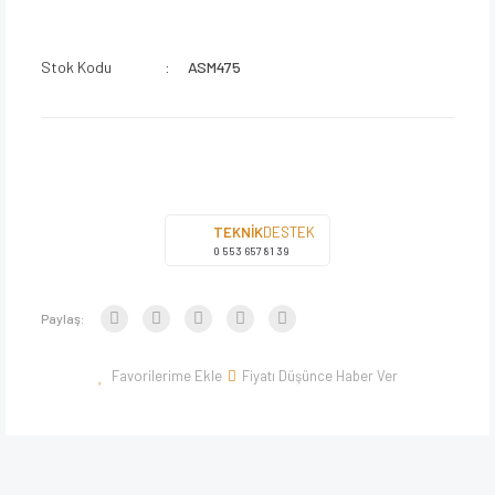
Stok Kodu
ASM475
TEKNİK
DESTEK
0 553 657 81 39
Paylaş:
Fiyatı Düşünce Haber Ver