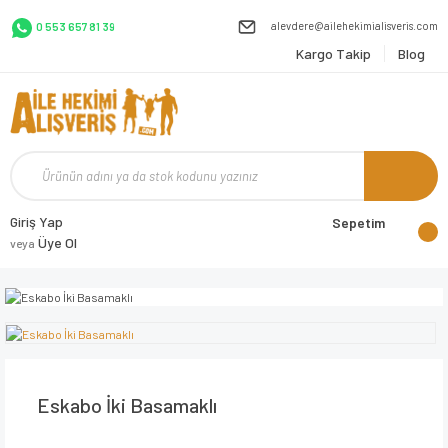
alevdere@ailehekimialisveris.com
0 553 657 81 39
Kargo Takip
Blog
Giriş Yap
Sepetim
Üye Ol
veya
Eskabo İki Basamaklı