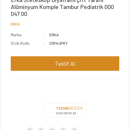
Alüminyum Komple Tambur Pediatrik 000
047 00
ERKA
Marka
ERKA
Stok Kodu
CDFHJPRY
Teklif Al
TEKNİK
DESTEK
0 553 657 81 39