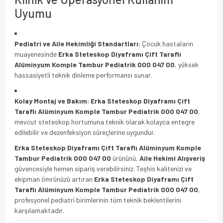
Uyumu
Pediatri ve Aile Hekimliği Standartları:
Çocuk hastaların
muayenesinde
Erka Steteskop Diyaframı Çift Taraflı
Alüminyum Komple Tambur Pediatrik 000 047 00
, yüksek
hassasiyetli teknik dinleme performansı sunar.
Kolay Montaj ve Bakım:
Erka Steteskop Diyaframı Çift
Taraflı Alüminyum Komple Tambur Pediatrik 000 047 00
,
mevcut steteskop hortumuna teknik olarak kolayca entegre
edilebilir ve dezenfeksiyon süreçlerine uygundur.
Erka Steteskop Diyaframı Çift Taraflı Alüminyum Komple
Tambur Pediatrik 000 047 00
ürününü,
Aile Hekimi Alışveriş
güvencesiyle hemen sipariş verebilirsiniz. Teşhis kalitenizi ve
ekipman ömrünüzü artıran
Erka Steteskop Diyaframı Çift
Taraflı Alüminyum Komple Tambur Pediatrik 000 047 00
,
profesyonel pediatri birimlerinin tüm teknik beklentilerini
karşılamaktadır.