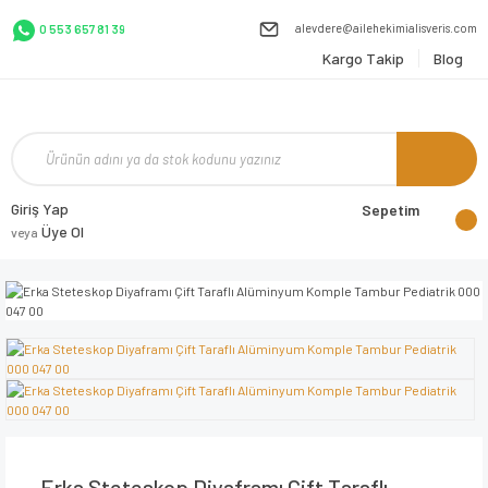
alevdere@ailehekimialisveris.com
0 553 657 81 39
Kargo Takip
Blog
Giriş Yap
Sepetim
Üye Ol
veya
Erka Steteskop Diyaframı Çift Taraflı