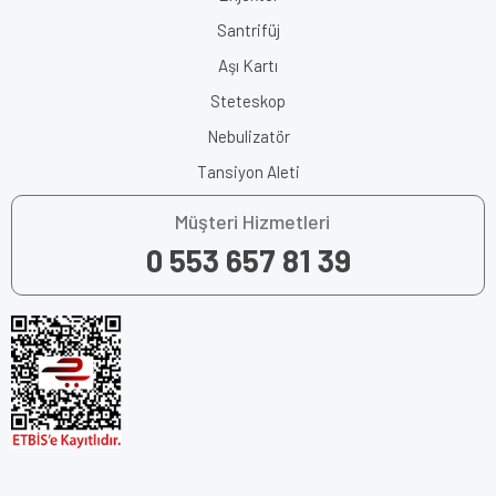
Santrifüj
Aşı Kartı
Steteskop
Nebulizatör
Tansiyon Aleti
Müşteri Hizmetleri
0 553 657 81 39