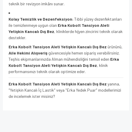
teknik bir revizyon imkânı sunar.
Kolay Temizlik ve Dezenfeksiyon:
Tıbbi yüzey dezenfektanları
ile temizlenmeye uygun olan
Erka Kobolt Tansiyon Aleti
Yetişkin Kancalı Dış Bez
, kliniklerde hijyen zincirini teknik olarak
destekler.
Erka Kobolt Tansiyon Aleti Yetişkin Kancalı Dış Bez
ürününü,
Aile Hekimi Alışveriş
güvencesiyle hemen sipariş verebilirsiniz.
Teşhis ekipmanlarınızda Alman mühendisliğini temsil eden
Erka
Kobolt Tansiyon Aleti Yetişkin Kancalı Dış Bez
, klinik
performansınızı teknik olarak optimize eder.
Erka Kobolt Tansiyon Aleti Yetişkin Kancalı Dış Bez
yanına,
"Yetişkin Kancalı İç Lastik" veya "Erka Yedek Puar" modellerimizi
de incelemek ister misiniz?
Bu ürünün fiyat bilgisi, resim, ürün açıklamalarında ve diğer
konularda yetersiz gördüğünüz noktaları öneri formunu
Bu ürüne ilk yorumu siz yapın!
kullanarak tarafımıza iletebilirsiniz.