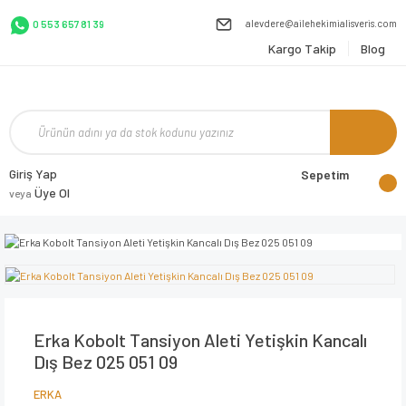
alevdere@ailehekimialisveris.com
0 553 657 81 39
Kargo Takip
Blog
Giriş Yap
Sepetim
Üye Ol
veya
Erka Kobolt Tansiyon Aleti Yetişkin Kancalı
Dış Bez 025 051 09
ERKA