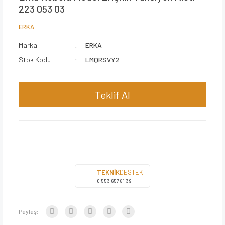
223 053 03
ERKA
Marka
ERKA
Stok Kodu
LMQRSVY2
Teklif Al
TEKNİK
DESTEK
0 553 657 81 39
Paylaş: