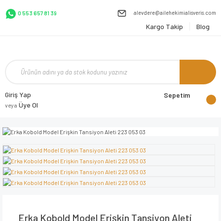
alevdere@ailehekimialisveris.com
0 553 657 81 39
Kargo Takip
Blog
Giriş Yap
Sepetim
Üye Ol
veya
Erka Kobold Model Erişkin Tansiyon Aleti