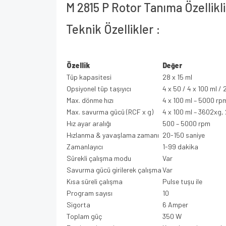
M 2815 P Rotor Tanıma Özellikli
Teknik Özellikler :
Özellik
Değer
Tüp kapasitesi
28 x 15 ml
Opsiyonel tüp taşıyıcı
4 x 50 / 4 x 100 ml / 
Max. dönme hızı
4 x 100 ml – 5000 rp
Max. savurma gücü (RCF x g)
4 x 100 ml – 3602xg,
Hız ayar aralığı
500 – 5000 rpm
Hızlanma & yavaşlama zamanı
20-150 saniye
Zamanlayıcı
1-99 dakika
Sürekli çalışma modu
Var
Savurma gücü girilerek çalışma
Var
Kısa süreli çalışma
Pulse tuşu ile
Program sayısı
10
Sigorta
6 Amper
Toplam güç
350 W