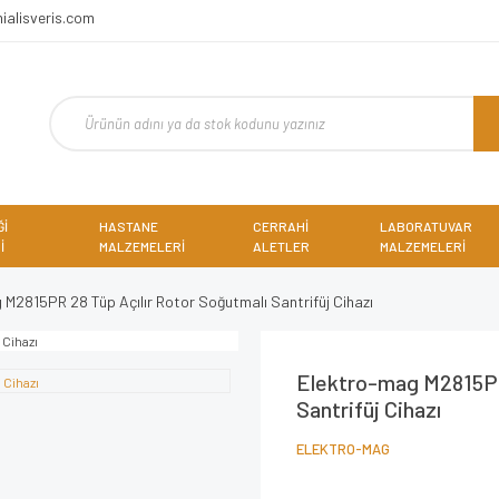
ialisveris.com
Ğİ
HASTANE
CERRAHİ
LABORATUVAR
İ
MALZEMELERİ
ALETLER
MALZEMELERİ
M2815PR 28 Tüp Açılır Rotor Soğutmalı Santrifüj Cihazı
Elektro-mag M2815PR
Santrifüj Cihazı
ELEKTRO-MAG