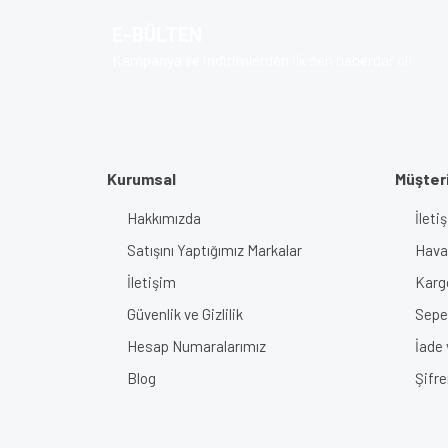
Ürün açıklamasında eksik bilgiler bulunuyor.
E-BÜLTEN
Ürün bilgilerinde hatalar bulunuyor.
Kampanya ve indirimlerden ilk sen haberdar ol!
Ürün fiyatı diğer sitelerden daha pahalı.
Bu ürüne benzer farklı alternatifler olmalı.
Kurumsal
Müşteri
Hakkımızda
İlet
Satışını Yaptığımız Markalar
Haval
İletişim
Karg
Güvenlik ve Gizlilik
Sepe
Hesap Numaralarımız
İade
Blog
Şifr