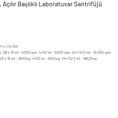
, Açılır Başlıklı Laboratuvar Santrifüjü
24 x 1,5/2ml
m, 28 x 15 ml – 5000 rpm, 4×50 ml – 5000 rpm, 24×1.5/2 ml – 15.000 rpm
 28 x 15 ml – 3602xg, 4×50 ml – 3602xg, 24×1.5/2 ml – 18625xg