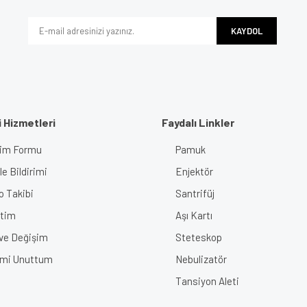
Yorum Yaz
KAYDOL
 Hizmetleri
Faydalı Linkler
işim Formu
Pamuk
Gönder
e Bildirimi
Enjektör
o Takibi
Santrifüj
tim
Aşı Kartı
 ve Değişim
Steteskop
emi Unuttum
Nebulizatör
Tansiyon Aleti