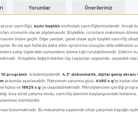
ri
Yorumlar
Önerileriniz
oratuvar santrifüjü,
açılır başlıklı
sınıfındaki santrifüjlerimizdendir. Ancak bu
torları otomatik olarak algılamasıdır. Böylelikle, rotorların maksimum dönme
sının önüne geçilir. Diğer yandan, genel olaak açılır başlıklı santrifüj cihazla
ar. Bu ise aynı hızlarda daha etkin ayrıştırma sonuçları elde edilmesini sağl
hacimlere sahip tüplerdeki numunelerin işleme tabi tutulabilmesidir. Elektro-m
mektedir. Kolaylıkla değiştirilebilen tüp taşıyıcılar sayesinde, seçenekli olar
,
10 programlı
ürünlerimizdendir.
4.3” dokunmatik, dijital geniş ekranı
k
pm
arasında ayarlanabilir. Maksimum savurma gücü
4480 x g’
ye kadar ula
e hızına ve
18625 x g
‘ye ulaşılabilmektedir. Mikroişlemcinin içerdiği prog
ığı, kısa süreli çalışma modu, santrifüj işleminin başlangıcındaki hızlan
uygulanması mümkündür.
zması bulunmaktadır. Bu mekanizma sayesinde cihaz çalışırken kapağın açılma