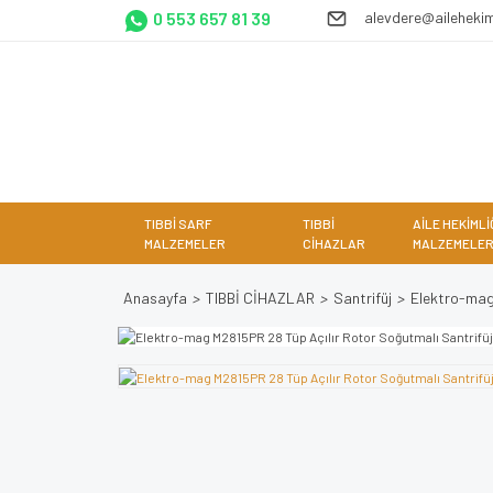
0 553 657 81 39
alevdere@ailehekim
TIBBİ SARF
TIBBİ
AİLE HEKİMLİ
MALZEMELER
CİHAZLAR
MALZEMELER
Anasayfa
TIBBİ CİHAZLAR
Santrifüj
Elektro-mag 