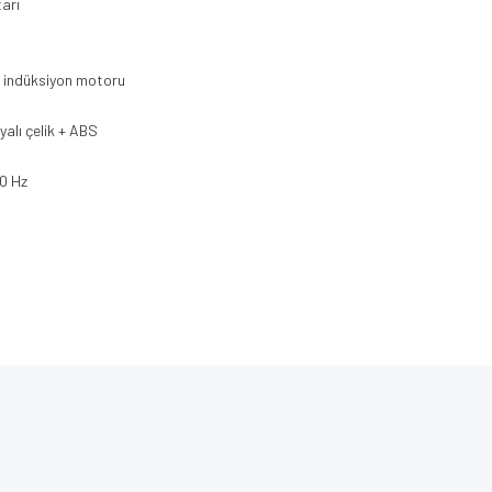
arı
 indüksiyon motoru
yalı çelik + ABS
0 Hz
e diğer konularda yetersiz gördüğünüz noktaları öneri formunu kullanarak tarafımı
Bu ürüne ilk yorumu siz yapın!
iyor.