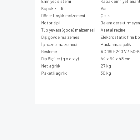
Emniyet sistemi
Kapak emniyet anaht
Kapak kilidi
Var
Döner başlık malzemesi
Çelik
Motor tipi
Bakım gerektirmeyen
Tüp yuvası (gode) malzemesi
Asetal reçine
Dış gövde malzemesi
Elektrostatik fırın bo
İç hazne malzemesi
Paslanmaz çelik
Besleme
AC 190-240 V / 50-6
Dış ölçüler (g x d x y)
44 x 54 x 48 cm
Net ağırlık
27 kg
Paketli ağırlık
30 kg
Bu ürünün fiyat bilgisi, resim, ürün açıklamalarında v
Görüş ve önerileriniz için teşekkür ederiz.
Ürün resmi kalitesiz, bozuk veya görüntülenem