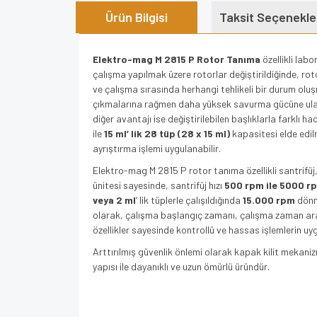
Ürün Bilgisi
Taksit Seçenekle
Elektro-mag M 2815 P Rotor Tanıma
özellikli lab
çalışma yapılmak üzere rotorlar değiştirildiğinde, ro
ve çalışma sırasında herhangi tehlikeli bir durum oluşma
çıkmalarına rağmen daha yüksek savurma gücüne ulaşırl
diğer avantajı ise değiştirilebilen başlıklarla farklı 
ile
15 ml’ lik 28 tüp (28 x 15 ml)
kapasitesi elde edil
ayrıştırma işlemi uygulanabilir.
Elektro-mag M 2815 P rotor tanıma özellikli santrifüj
ünitesi sayesinde, santrifüj hızı
500 rpm ile
5000 r
veya 2 ml
‘ lik tüplerle çalışıldığında
15.000 rpm
dönm
olarak, çalışma başlangıç zamanı, çalışma zaman aral
özellikler sayesinde kontrollü ve hassas işlemlerin 
Arttırılmış güvenlik önlemi olarak kapak kilit mekani
yapısı ile dayanıklı ve uzun ömürlü üründür.