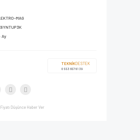
LEKTRO-MAG
X6YNTUP3K
 Ay
TEKNİK
DESTEK
0 553 657 81 39
Fiyatı Düşünce Haber Ver