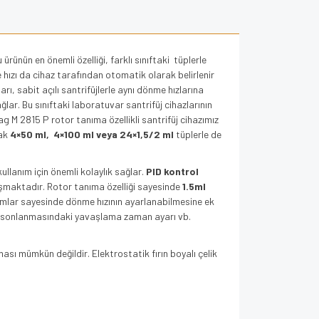
 ürünün en önemli özelliği, farklı sınıftaki tüplerle
 hızı da cihaz tarafından otomatik olarak belirlenir
rı, sabit açılı santrifüjlerle aynı dönme hızlarına
ar. Bu sınıftaki laboratuvar santrifüj cihazlarının
ag M 2815 P rotor tanıma özellikli santrifüj cihazımız
ak
4×50 ml, 4×100 ml veya 24×1,5/2 ml
tüplerle de
ullanım için önemli kolaylık sağlar.
PID kontrol
şmaktadır. Rotor tanıma özelliği sayesinde
1.5ml
ramlar sayesinde dönme hızının ayarlanabilmesine ek
ma, sonlanmasındaki yavaşlama zaman ayarı vb.
sı mümkün değildir. Elektrostatik fırın boyalı çelik