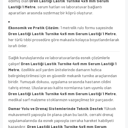
edilmiş olan
Dren Lastiği Lastik Turnike 4x6 mm Serum
Lastiği 1 Metre
, serum hatları ve laboratuvar bağlantı
aparatları arasında sızdırmaz bir köprü oluşturur.
Ekonomik ve Pratik Çözüm:
1 metrelik rulo formu sayesinde
Dren Lastiği Lastik Turnike 4x6 mm Serum Lastiği 1 Metre
,
her türlü tıbbi prosedüre göre makasla kolayca boyutlandırılarak
israfı önler.
Sağlık kuruluşlarında ve laboratuvarlarda esnek çözümlerle
çalışın!
Dren Lastiği Lastik Turnike 4x6 mm Serum Lastiği 1
Metre
, özellikle acil yardım ünitelerinde damarın hızlıca
belirginleştirilmesi için en güvenilir mekanik turnike araçlarından
biridir. Yumuşak dokusu, uygulama sırasında hastanın cildini
tahriş etmez. Uluslararası kalite normlarına tam uyumlu olan
Dren Lastiği Lastik Turnike 4x6 mm Serum Lastiği 1 Metre
,
medikal sarf malzeme stoklarınızın vazgeçilmez bir parçasıdır.
Damar Yolu ve Drenaj Sistemlerinde Teknik Destek
Yüksek
mukavemetli yapısıyla ön plana çıkan bu lastik, cerrahi drenaj
uygulamalarında da esnek yapısıyla cerraha hareket kabiliyeti
kazandırır.
Dren Lastiği Lastik Turnike 4x6 mm Serum