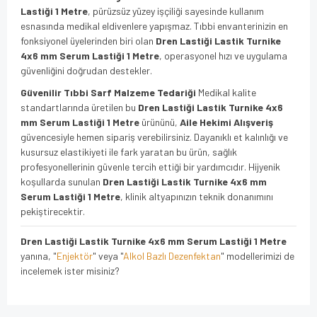
Lastiği 1 Metre
, pürüzsüz yüzey işçiliği sayesinde kullanım
esnasında medikal eldivenlere yapışmaz. Tıbbi envanterinizin en
fonksiyonel üyelerinden biri olan
Dren Lastiği Lastik Turnike
4x6 mm Serum Lastiği 1 Metre
, operasyonel hızı ve uygulama
güvenliğini doğrudan destekler.
Güvenilir Tıbbi Sarf Malzeme Tedariği
Medikal kalite
standartlarında üretilen bu
Dren Lastiği Lastik Turnike 4x6
mm Serum Lastiği 1 Metre
ürününü,
Aile Hekimi Alışveriş
güvencesiyle hemen sipariş verebilirsiniz. Dayanıklı et kalınlığı ve
kusursuz elastikiyeti ile fark yaratan bu ürün, sağlık
profesyonellerinin güvenle tercih ettiği bir yardımcıdır. Hijyenik
koşullarda sunulan
Dren Lastiği Lastik Turnike 4x6 mm
Serum Lastiği 1 Metre
, klinik altyapınızın teknik donanımını
pekiştirecektir.
Dren Lastiği Lastik Turnike 4x6 mm Serum Lastiği 1 Metre
yanına, "
Enjektör
" veya "
Alkol Bazlı Dezenfektan
" modellerimizi de
incelemek ister misiniz?