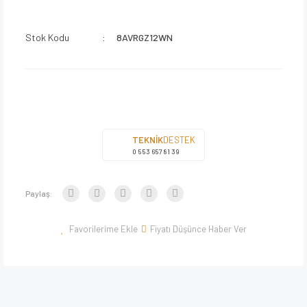
Stok Kodu
8AVRGZ12WN
TEKNİK
DESTEK
0 553 657 81 39
Paylaş:
Fiyatı Düşünce Haber Ver