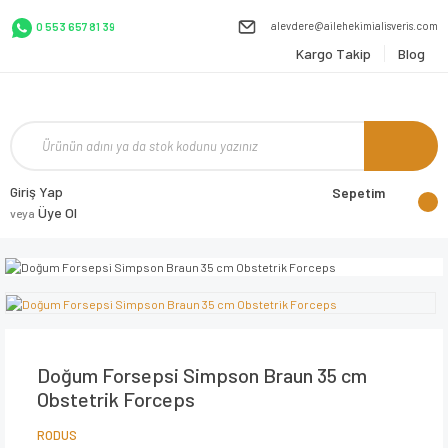
alevdere@ailehekimialisveris.com
0 553 657 81 39
Kargo Takip
Blog
Giriş Yap
Sepetim
Üye Ol
veya
Doğum Forsepsi Simpson Braun 35 cm
Obstetrik Forceps
RODUS