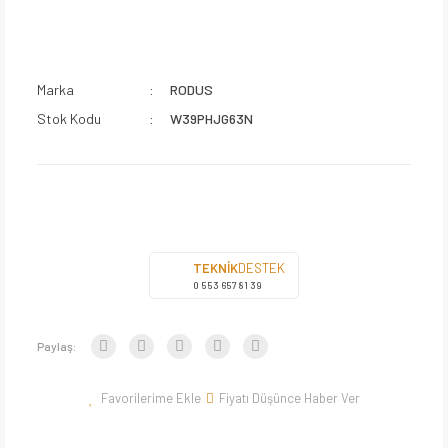
Marka
RODUS
Stok Kodu
W39PHJG63N
TEKNİK
DESTEK
0 553 657 81 39
Paylaş:
Fiyatı Düşünce Haber Ver