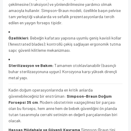
çekilmesine (traksiyon) ve yönlendirilmesine yardımcı olmak
amacıyla kullanılır. Simpson-Braun modeli, özellikle başın pelvise
tam yerleştiği vakalarda ve sefalik prezentasyonlarda tercih
edilen en yaygın forseps tipidir.
Özellikleri:
Bebeğin kafatası yapısına uyumlu geniş kavisli kollar
(fenestrated blades); kontrollü çekiş sağlayan ergonomik tutma
sapı; güvenli kilitleme mekanizması.
Sterilizasyon ve Bakım:
Tamamen otoklavlanabilir (basınçlı
buhar sterilizasyonuna uygun). Korozyona karşı yüksek dirençli
metal yapı.
Kadın doğum operasyonlarında en kritik anlarda
güvenebileceğiniz bir enstrüman:
Simpson-Braun Doğum
Forsepsi 35 cm
. Modern obstetrinin vazgeçilmez bir parçası
olan bu forseps, hem anne hem de bebek güvenliğini ön planda
tutan tasarımıyla cerrahi setinizin en değerli parçalarından biri
olacak.
Hassas Müdahale ve Güvenli Kavrama
Simpson-Braun tipi