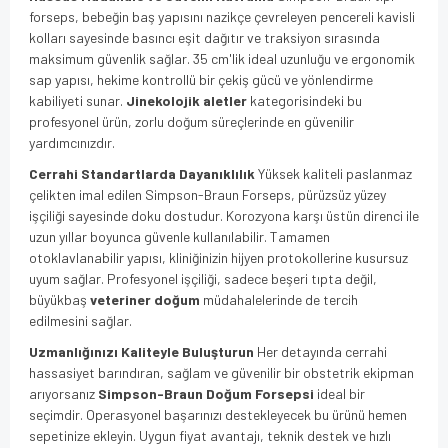
forseps, bebeğin baş yapısını nazikçe çevreleyen pencereli kavisli
kolları sayesinde basıncı eşit dağıtır ve traksiyon sırasında
maksimum güvenlik sağlar. 35 cm'lik ideal uzunluğu ve ergonomik
sap yapısı, hekime kontrollü bir çekiş gücü ve yönlendirme
kabiliyeti sunar.
Jinekolojik aletler
kategorisindeki bu
profesyonel ürün, zorlu doğum süreçlerinde en güvenilir
yardımcınızdır.
Cerrahi Standartlarda Dayanıklılık
Yüksek kaliteli paslanmaz
çelikten imal edilen Simpson-Braun Forseps, pürüzsüz yüzey
işçiliği sayesinde doku dostudur. Korozyona karşı üstün direnci ile
uzun yıllar boyunca güvenle kullanılabilir. Tamamen
otoklavlanabilir yapısı, kliniğinizin hijyen protokollerine kusursuz
uyum sağlar. Profesyonel işçiliği, sadece beşeri tıpta değil,
büyükbaş
veteriner doğum
müdahalelerinde de tercih
edilmesini sağlar.
Uzmanlığınızı Kaliteyle Buluşturun
Her detayında cerrahi
hassasiyet barındıran, sağlam ve güvenilir bir obstetrik ekipman
arıyorsanız
Simpson-Braun Doğum Forsepsi
ideal bir
seçimdir. Operasyonel başarınızı destekleyecek bu ürünü hemen
sepetinize ekleyin. Uygun fiyat avantajı, teknik destek ve hızlı