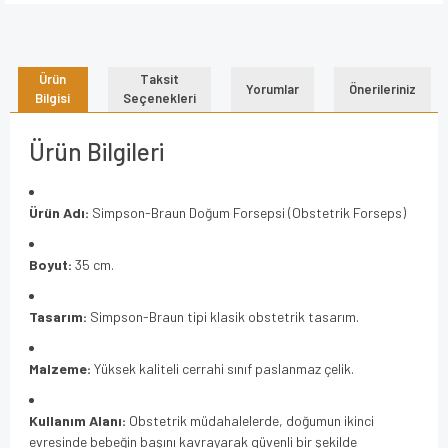
Ürün
Taksit
Yorumlar
Önerileriniz
Bilgisi
Seçenekleri
Ürün Bilgileri
Ürün Adı:
Simpson-Braun Doğum Forsepsi (Obstetrik Forseps)
Boyut:
35 cm.
Tasarım:
Simpson-Braun tipi klasik obstetrik tasarım.
Malzeme:
Yüksek kaliteli cerrahi sınıf paslanmaz çelik.
Kullanım Alanı:
Obstetrik müdahalelerde, doğumun ikinci
evresinde bebeğin başını kavrayarak güvenli bir şekilde