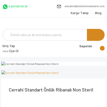
alevdere@ailehekimialisveris.com
0 553 657 81 39
Kargo Takip
Blog
Giriş Yap
Sepetim
Üye Ol
veya
Cerrahi Standart Önlük Ribanalı Non Steril