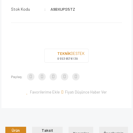
Stok Kodu
A9BXUPS5TZ
TEKNİK
DESTEK
0 553 657 81 39
Paylaş:
Fiyatı Düşünce Haber Ver
Ürün
Taksit