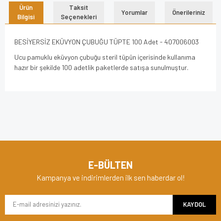
Ürün
Taksit
Yorumlar
Önerileriniz
Bilgisi
Seçenekleri
BESİYERSİZ EKÜVYON ÇUBUĞU TÜPTE 100 Adet - 407006003
Ucu pamuklu eküvyon çubuğu steril tüpün içerisinde kullanıma
hazır bir şekilde 100 adetlik paketlerde satışa sunulmuştur.
Bu ürünün fiyat bilgisi, resim, ürün açıklamalarında ve diğer
konularda yetersiz gördüğünüz noktaları öneri formunu
Bu ürüne ilk yorumu siz yapın!
kullanarak tarafımıza iletebilirsiniz.
Görüş ve önerileriniz için teşekkür ederiz.
Yorum Yaz
Ürün resmi kalitesiz, bozuk veya görüntülenemiyor.
E-BÜLTEN
Ürün açıklamasında eksik bilgiler bulunuyor.
Kampanya ve indirimlerden ilk sen haberdar ol!
Ürün bilgilerinde hatalar bulunuyor.
KAYDOL
Ürün fiyatı diğer sitelerden daha pahalı.