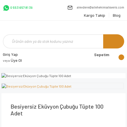
alevdere@ailehekimialisveris.com
0 553 657 81 39
Kargo Takip
Blog
Giriş Yap
Sepetim
Üye Ol
veya
Besiyersiz Eküvyon Çubuğu Tüpte 100
Adet