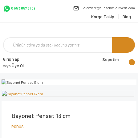
alevdere@ailehekimialisveris.com
0 553 657 81 39
Kargo Takip
Blog
Giriş Yap
Sepetim
Üye Ol
veya
Bayonet Penset 13 cm
RODUS