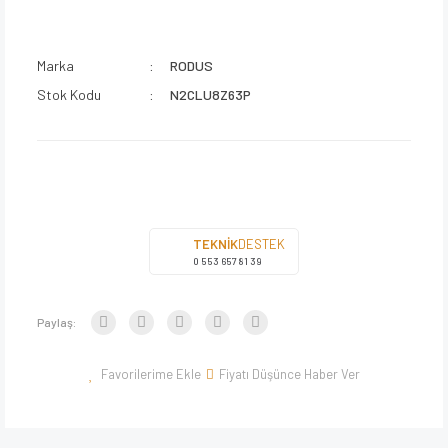
Marka
RODUS
Stok Kodu
N2CLU8Z63P
TEKNİK
DESTEK
0 553 657 81 39
Paylaş:
Fiyatı Düşünce Haber Ver