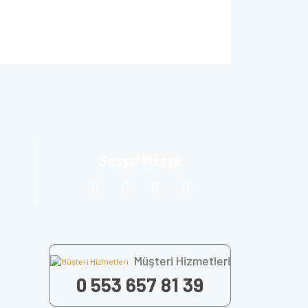
za iletebilirsiniz.
Sosyal Medya
Müşteri Hizmetleri
0 553 657 81 39