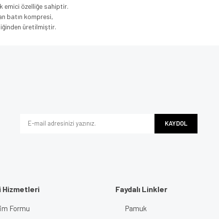
 emici özelliğe sahiptir.
lan batın kompresi,
ğinden üretilmiştir.
e diğer konularda yetersiz gördüğünüz noktaları öneri formunu kullanarak tarafımı
Bu ürüne ilk yorumu siz yapın!
iyor.
Yorum Yaz
KAYDOL
 Hizmetleri
Faydalı Linkler
işim Formu
Pamuk