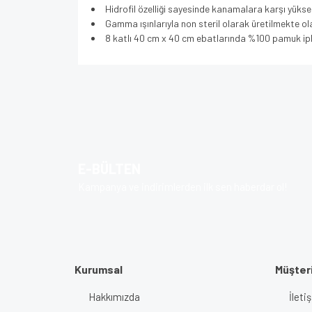
Hidrofil özelliği sayesinde kanamalara karşı yüksek
Gamma ışınlarıyla non steril olarak üretilmekte o
8 katlı 40 cm x 40 cm ebatlarında %100 pamuk ipli
Bu ürünün fiyat bilgisi, resim, ürün açıklamalarında v
Görüş ve önerileriniz için teşekkür ederiz.
Ürün resmi kalitesiz, bozuk veya görüntülenem
Ürün açıklamasında eksik bilgiler bulunuyor.
E-BÜLTEN
Ürün bilgilerinde hatalar bulunuyor.
Kampanya ve indirimlerden ilk sen haberdar ol!
Ürün fiyatı diğer sitelerden daha pahalı.
Bu ürüne benzer farklı alternatifler olmalı.
Kurumsal
Müşteri
Hakkımızda
İlet