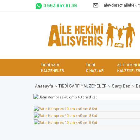
0 553 657 81 39
alevdere@ailehekim
TIBBİ SARF
TIBBİ
AİLE HEKİMLİ
MALZEMELER
CİHAZLAR
MALZEMELER
Anasayfa
TIBBİ SARF MALZEMELER
Sargı Bezi
B