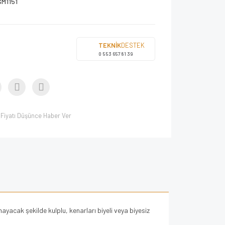
SM1151
TEKNİK
DESTEK
0 553 657 81 39
Fiyatı Düşünce Haber Ver
mayacak şekilde kulplu, kenarları biyeli veya biyesiz