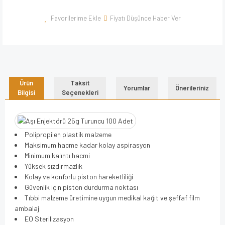
Fiyatı Düşünce Haber Ver
Ürün
Taksit
Yorumlar
Önerileriniz
Bilgisi
Seçenekleri
Polipropilen plastik malzeme
Maksimum hacme kadar kolay aspirasyon
Minimum kalıntı hacmi
Yüksek sızdırmazlık
Kolay ve konforlu piston hareketliliği
Güvenlik için piston durdurma noktası
Tıbbi malzeme üretimine uygun medikal kağıt ve şeffaf film
ambalaj
EO Sterilizasyon