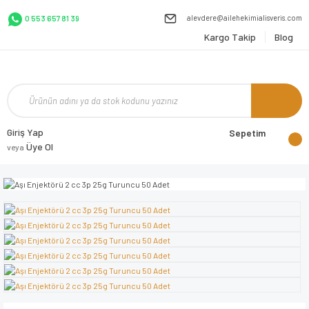
alevdere@ailehekimialisveris.com
0 553 657 81 39
Kargo Takip
Blog
Giriş Yap
Sepetim
Üye Ol
veya