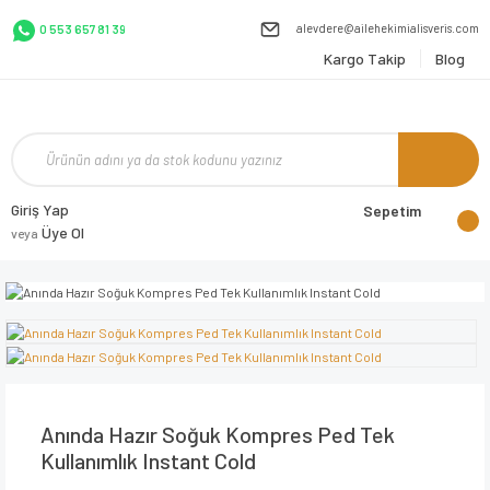
alevdere@ailehekimialisveris.com
0 553 657 81 39
Kargo Takip
Blog
Giriş Yap
Sepetim
Üye Ol
veya
Anında Hazır Soğuk Kompres Ped Tek
Kullanımlık Instant Cold