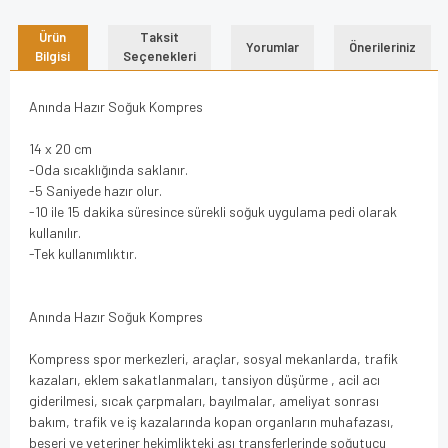
Ürün
Taksit
Yorumlar
Önerileriniz
Bilgisi
Seçenekleri
Anında Hazır Soğuk Kompres
14 x 20 cm
-Oda sıcaklığında saklanır.
-5 Saniyede hazır olur.
-10 ile 15 dakika süresince sürekli soğuk uygulama pedi olarak
kullanılır.
-Tek kullanımlıktır.
Anında Hazır Soğuk Kompres
Kompress spor merkezleri, araçlar, sosyal mekanlarda, trafik
kazaları, eklem sakatlanmaları, tansiyon düşürme , acil acı
giderilmesi, sıcak çarpmaları, bayılmalar, ameliyat sonrası
bakım, trafik ve iş kazalarında kopan organların muhafazası,
beşeri ve veteriner hekimlikteki aşı transferlerinde soğutucu