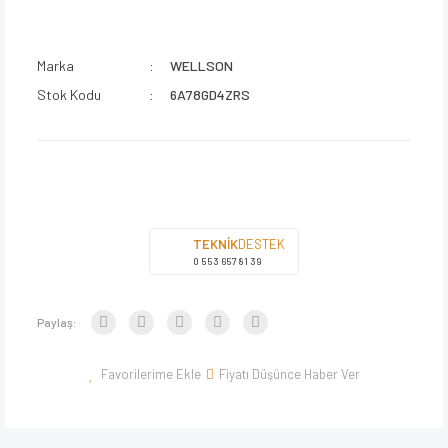
Marka
WELLSON
Stok Kodu
6A78GD4ZRS
TEKNİK
DESTEK
0 553 657 81 39
Paylaş:
Fiyatı Düşünce Haber Ver