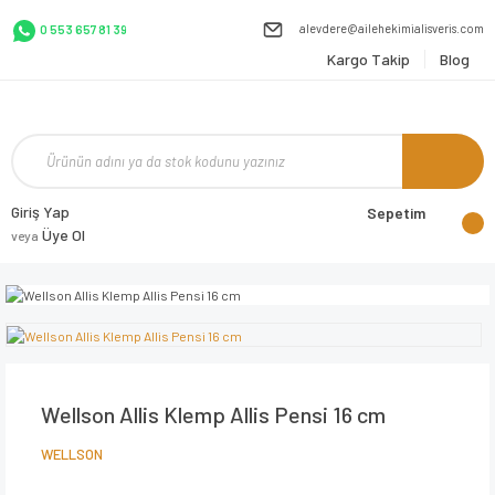
alevdere@ailehekimialisveris.com
0 553 657 81 39
Kargo Takip
Blog
Giriş Yap
Sepetim
Üye Ol
veya
Wellson Allis Klemp Allis Pensi 16 cm
WELLSON