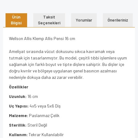
Ürün
Taksit
Yorumlar
Önerileriniz
Bilgisi
Seçenekleri
Wellson Allis Klemp Allis Pensi 16 cm
Ameliyat sırasında vücut dokusunu sıkıca kavramak veya
tutmak için tasarlanmıştır. Bu model, çeşitli tıbbi işlemlere uyum
sağlamak için farklı boyut ve tipte dişlere sahiptir. Bu dişler içe
doğru kıvrılır ve bölgeye uygulanan genel basıncın azalması
nedeniyle dokuya daha az zarar verebilir.
Özellikler
Uzunluk:
16 cm
Uç Yapısı:
4x5 veya 5x6 Diş
Malzeme:
Paslanmaz Çelik
Sterillik:
Steril Değil
Kullanım:
Tekrar Kullanılabilir