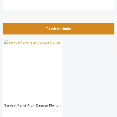
Bu ürünün fiyat bilgisi, resim, ürün açıklamalarında ve diğer
konularda yetersiz gördüğünüz noktaları öneri formunu
Bu ürüne ilk yorumu siz yapın!
kullanarak tarafımıza iletebilirsiniz.
Tavsiye Ürünler
Görüş ve önerileriniz için teşekkür ederiz.
Yorum Yaz
Ürün resmi kalitesiz, bozuk veya görüntülenemiyor.
Ürün açıklamasında eksik bilgiler bulunuyor.
Ürün bilgilerinde hatalar bulunuyor.
Ürün fiyatı diğer sitelerden daha pahalı.
Bu ürüne benzer farklı alternatifler olmalı.
Serviyet Pensi 14 cm Çamaşır Klempi
Gönder