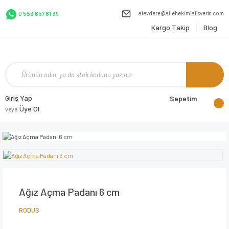
alevdere@ailehekimialisveris.com
0 553 657 81 39
Kargo Takip
Blog
Giriş Yap
Sepetim
Üye Ol
veya
Ağız Açma Padanı 6 cm
RODUS