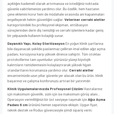
açıklığını kademeli olarak artırmanıza ve istediğiniz noktada
güvenle sabitlemenize yardımcı olur. Bu özellik, hem hastanın
çene eklemini korur hem de müdahale sırasında ani kapanmaları
engelleyerek hekim güvenliğini sağlar.
Veteriner cerrahi aletler
kategorisindeki bu profesyonel ekipman, entübasyon
süreçlerinden derin diş temizliği ve cerrahi işlemlere kadar geniş
bir yelpazede kullanım kolaylığı sunar.
Dayanıklı Yapı, Kolay Sterilizasyon
En yoğun klinik şartlarına
bile dayanacak şekilde paslanmaz çelikten imal edilen ağız açma
padanı, korozyona karşı yüksek dirence sahiptir. Tüm otoklav
protokollerine tam uyumludur; pürüzsüz yüzeyi biyolojik
kalıntıların temizlenmesini kolaylaştırarak yüksek hijyen
standartlarını korumanıza yardımcı olur.
Cerrahi aletler
envanterinizde uzun yıllar güvenle yer alacak olan bu ürün, klinik
başarınızı ve çalışma konforunuzu artıran bir yatırımdır.
Klinik Uygulamalarınızda Profesyonel Çözüm
Hastalarınız
için maksimum güvenlik, sizin için ise maksimum görüş alanı...
Operasyon verimliliğinizi bir üst seviyeye taşımak için
Ağız Açma
Padanı 6 cm
ürününü hemen sepetinize ekleyin. Uygun fiyat,
teknik destek ve Rodus güvencesiyle şimdi sipariş verin;