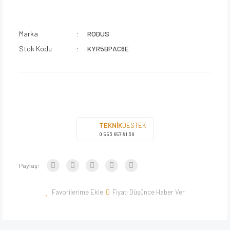
Marka
RODUS
Stok Kodu
KYR5BPAC6E
TEKNİK
DESTEK
0 553 657 81 39
Paylaş:
Fiyatı Düşünce Haber Ver