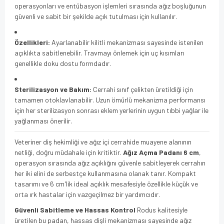
operasyonları ve entübasyon işlemleri sırasında ağız boşluğunun
güvenli ve sabit bir şekilde açık tutulması için kullanılır.
Özellikleri:
Ayarlanabilir kilitli mekanizması sayesinde istenilen
açıklıkta sabitlenebilir. Travmayı önlemek için uç kısımları
genellikle doku dostu formdadır.
Sterilizasyon ve Bakım:
Cerrahi sınıf çelikten üretildiği için
tamamen otoklavlanabilir. Uzun ömürlü mekanizma performansı
için her sterilizasyon sonrası eklem yerlerinin uygun tıbbi yağlar ile
yağlanması önerilir.
Veteriner diş hekimliği ve ağız içi cerrahide muayene alanının
netliği, doğru müdahale için kritiktir.
Ağız Açma Padanı 6 cm
,
operasyon sırasında ağız açıklığını güvenle sabitleyerek cerrahın
her iki elini de serbestçe kullanmasına olanak tanır. Kompakt
tasarımı ve 6 cm'lik ideal açıklık mesafesiyle özellikle küçük ve
orta ırk hastalar için vazgeçilmez bir yardımcıdır.
Güvenli Sabitleme ve Hassas Kontrol
Rodus kalitesiyle
üretilen bu padan, hassas dişli mekanizması sayesinde ağız