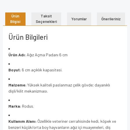
Ürün
Taksit
Yorumlar
Önerileriniz
Bilgisi
Seçenekleri
Ürün Bilgileri
Ürün Adı:
Ağız Açma Padanı 6 cm
Boyut:
6 cm açıklık kapasitesi.
Malzeme:
Yüksek kaliteli paslanmaz çelik gövde; dayanıklı
dişli/kilit mekanizması.
Marka:
Rodus.
Kullanım Alanı:
Özellikle veteriner cerrahisinde kedi, köpek ve
benzeri küçük/orta boy hayvanların ağız içi muayeneleri, diş