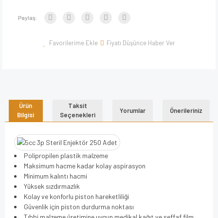
Paylaş:
Fiyatı Düşünce Haber Ver
Ürün
Taksit
Yorumlar
Önerileriniz
Bilgisi
Seçenekleri
Polipropilen plastik malzeme
Maksimum hacme kadar kolay aspirasyon
Minimum kalıntı hacmi
Yüksek sızdırmazlık
Kolay ve konforlu piston hareketliliği
Güvenlik için piston durdurma noktası
Tıbbi malzeme üretimine uygun medikal kağıt ve şeffaf film