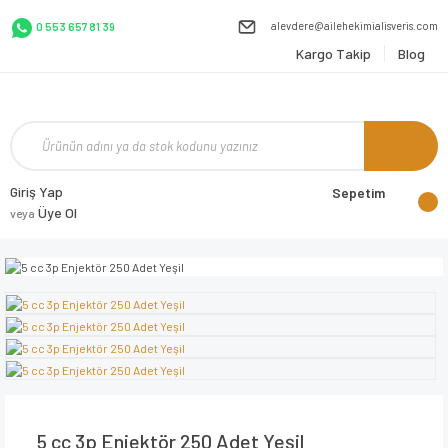
alevdere@ailehekimialisveris.com
0 553 657 81 39
Kargo Takip
Blog
Giriş Yap
Sepetim
Üye Ol
veya
5 cc 3p Enjektör 250 Adet Yeşil