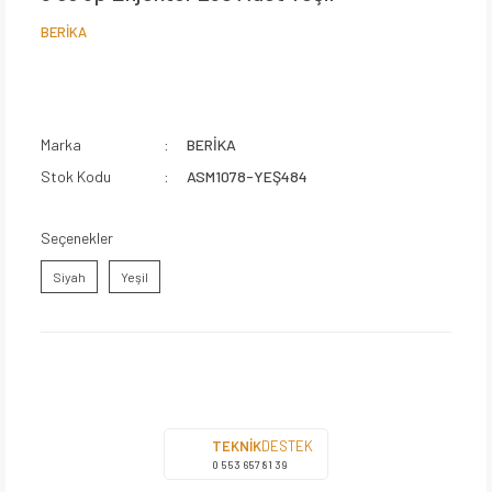
BERİKA
Marka
BERİKA
Stok Kodu
ASM1078-YEŞ484
Seçenekler
Siyah
Yeşil
TEKNİK
DESTEK
0 553 657 81 39