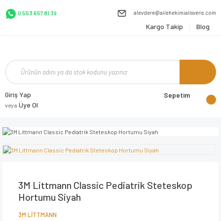
alevdere@ailehekimialisveris.com
0 553 657 81 39
Kargo Takip
Blog
Giriş Yap
Sepetim
Üye Ol
veya
3M Littmann Classic Pediatrik Steteskop
Hortumu Siyah
3M LİTTMANN