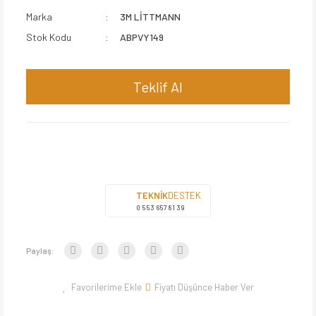
Marka
3M LİTTMANN
Stok Kodu
ABPVY149
Teklif Al
TEKNİK
DESTEK
0 553 657 81 39
Paylaş:
Fiyatı Düşünce Haber Ver