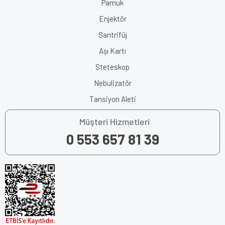
Pamuk
Enjektör
Santrifüj
Aşı Kartı
Steteskop
Nebulizatör
Tansiyon Aleti
Müşteri Hizmetleri
0 553 657 81 39