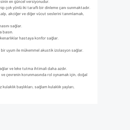
sinin en güncel versiyonudur.
p çok yönlü iki taraflı bir dinleme çanı sunmaktadır.
kalp, akciğer ve diğer vücut seslerini tanımlamak,
masını sağlar.
a basın.
enarlıklar hastaya konfor sağlar.
 bir uyum ile mükemmel akustik izolasyon sağlar.
ağlar ve leke tutma ihtimali daha azdır.
ın ve çevrenin korunmasında rol oynamak için, doğal
kulaklık başlıkları, sağlam kulaklık yayları,
za iletebilirsiniz.