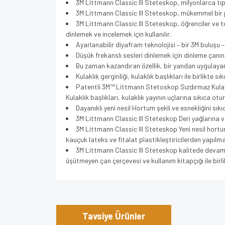
3M Littmann Classic III Steteskop, milyonlarca tıp
3M Littmann Classic III Steteskop, mükemmel bir p
3M Littmann Classic III Steteskop, öğrenciler ve t
dinlemek ve incelemek için kullanılır.
Ayarlanabilir diyafram teknolojisi – bir 3M buluşu 
Düşük frekanslı sesleri dinlemek için dinleme çanın
Bu zaman kazandıran özellik, bir yandan uygulaya
Kulaklık gerginliği, kulaklık başlıkları ile birlikte
Patentli 3M™ Littmann Stetoskop Sızdırmaz Kulaklı
Kulaklık başlıkları, kulaklık yayının uçlarına sıkıca ot
Dayanıklı yeni nesil Hortum şekli ve esnekliğini sık
3M Littmann Classic III Steteskop Deri yağlarına v
3M Littmann Classic III Steteskop Yeni nesil hortu
kauçuk lateks ve fitalat plastikleştiricilerden yapılma
3M Littmann Classic III Steteskop kalitede devamlı
üşütmeyen çan çerçevesi ve kullanım kitapçığı ile birlik
Bu ürünün fiyat bilgisi, resim, ürün açıklamalarında v
Görüş ve önerileriniz için teşekkür ederiz.
Tavsiye Ürünler