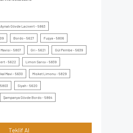
Aynalı Gövde Lacivert - 5863
809
Bordo - 5627
Fuşya - 5806
Mavisi - 5807
Gri - 5621
Gül Pembe - 5639
ert - 5622
Limon Sarısı - 5839
kal Mavi - 5630
Misket Limonu - 5829
 5803
Siyah - 5620
Şampanya Gövde Bordo - 5864
Teklif Al