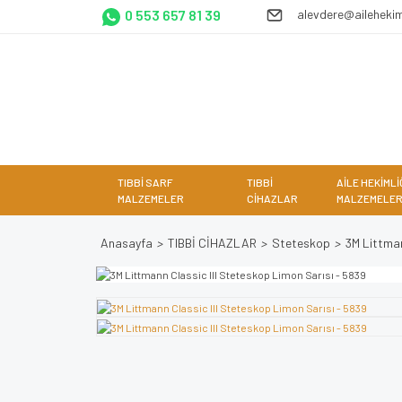
0 553 657 81 39
alevdere@ailehekim
TIBBİ SARF
TIBBİ
AİLE HEKİMLİ
MALZEMELER
CİHAZLAR
MALZEMELER
Anasayfa
TIBBİ CİHAZLAR
Steteskop
3M Littman