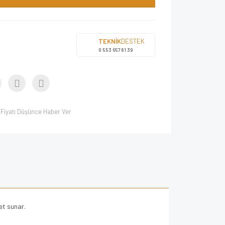
TEKNİK
DESTEK
0 553 657 81 39
Fiyatı Düşünce Haber Ver
et sunar.