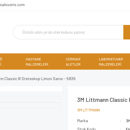
ialisveris.com
Ğİ
HASTANE
CERRAHİ
LABORATUVAR
İ
MALZEMELERİ
ALETLER
MALZEMELERİ
n Classic III Steteskop Limon Sarısı - 5839
3M Littmann Classic I
3M LİTTMANN
Marka
3
Stok Kodu
E