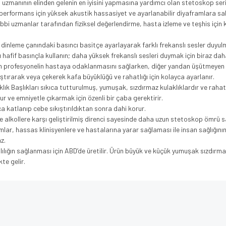
 uzmanının elinden gelenin en iyisini yapmasına yardımcı olan stetoskop seri
erformans için yüksek akustik hassasiyet ve ayarlanabilir diyaframlara sahi
ıbbi uzmanlar tarafından fiziksel değerlendirme, hasta izleme ve teşhis için 
– dinleme çanındaki basıncı basitçe ayarlayarak farklı frekanslı sesler duyul
ı hafif basınçla kullanın; daha yüksek frekanslı sesleri duymak için biraz dah
n profesyonelin hastaya odaklanmasını sağlarken, diğer yandan üşütmeyen k
 sıkıştırarak veya çekerek kafa büyüklüğü ve rahatlığı için kolayca ayarlanır.
k Başlıkları sıkıca tutturulmuş, yumuşak, sızdırmaz kulaklıklardır ve rahat
urur ve emniyetle çıkarmak için özenli bir çaba gerektirir.
ıca katlanıp cebe sıkıştırıldıktan sonra dahi korur.
e alkollere karşı geliştirilmiş direnci sayesinde daha uzun stetoskop ömrü s
mlar, hassas klinisyenlere ve hastalarına yarar sağlaması ile insan sağlığın
z.
lığın sağlanması için ABD’de üretilir. Ürün büyük ve küçük yumuşak sızdırmaz 
te gelir.
e diğer konularda yetersiz gördüğünüz noktaları öneri formunu kullanarak tarafımı
Bu ürüne ilk yorumu siz yapın!