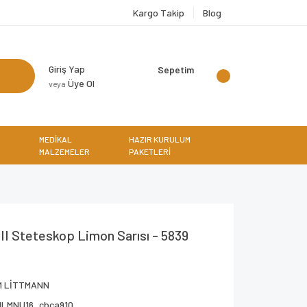
Kargo Takip
Blog
Giriş Yap
Sepetim
Üye Ol
veya
MEDİKAL
HAZIR KURULUM
MALZEMELER
PAKETLERİ
II Steteskop Limon Sarısı - 5839
M LİTTMANN
HLMNU16_cbca910