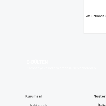
3M Littmann C
E-BÜLTEN
Kampanya ve indirimlerden ilk sen haberdar ol!
Kurumsal
Müşteri
Hakkımızda
İlet