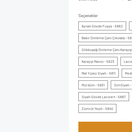
Seçenekler
Aynalı Gövde Fuşya - 5862
Bakır Dinleme Çanı Çikolata - 5
Gökkuşağı Dinleme Çanı Karayip 
Karayip Mavisi - 5623
Laciv
Mat Yüzey Siyah - 5811
Medi
Mürdüm - 5831
SimSiyah -
Siyah Gövde Lacivert - 5867
Zümrüt Yeşili - 5840