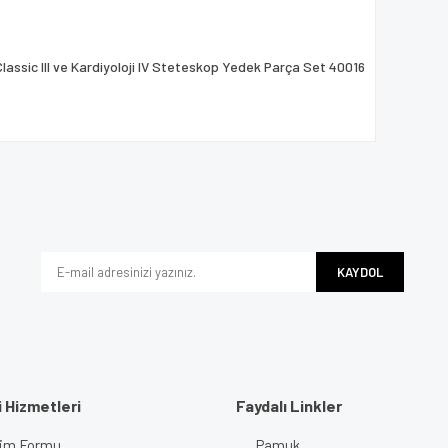
lassic III ve Kardiyoloji IV Steteskop Yedek Parça Set 40016
KAYDOL
 Hizmetleri
Faydalı Linkler
işim Formu
Pamuk