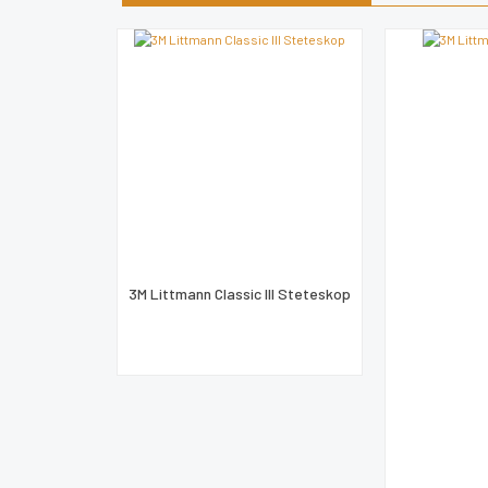
Ürün resmi kalitesiz, bozuk veya görüntülenem
Ürün açıklamasında eksik bilgiler bulunuyor.
Ürün bilgilerinde hatalar bulunuyor.
Ürün fiyatı diğer sitelerden daha pahalı.
Bu ürüne benzer farklı alternatifler olmalı.
3M Littmann Classic III Steteskop