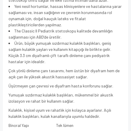
stetoskop ömrü sağlar ve leke tutma ihtimali daha azdır.
Yeni nesil hortumlar, hassas klinisyenlere ve hastalarına yarar
sağlaması ve, insan sağlığının ve çevrenin korunmasında rol
oynamak için, doğal kauçuk lateks ve fitalat
plastikleştiricilerden yapılmaz.
The Classic II Pediatrik stetoskopu kalitede devamlılığın
sağlanması için ABD’de üretilir.
Ürün, büyük yumuşak sızdırmaz kulaklık başlıkları, geniş
sağlam kulaklık yayları ve kullanım kitapçığı ile birlikte gelir.
Küçük 3.3 cm diyaframlı çift taraflı dinleme çanı pediyatrik
hastalar için idealdir.
Çok yönlü dinleme çanı tasarımı, hem üstün bir diyafram hem de
açık çan ile yüksek akustik hassasiyet sağlar.
Üşütmeyen çan çevresi ve diyafram hasta konforunu sağlar.
Yumuşak sızdırmaz kulaklık başlıkları, mükemmel bir akustik
izolasyon ve rahat bir kullanım sağlar.
Kulaklık, kişisel uyum ve rahatlık için kolayca ayarlanır. Açılı
kulaklık başlıkları, kulak kanallarıyla uyumlu haldedir.
Binoral Yapı Tek lümen