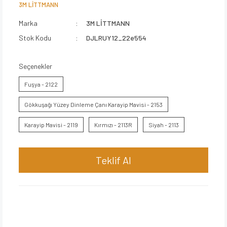
3M LİTTMANN
Marka
3M LİTTMANN
Stok Kodu
DJLRUY12_22e554
Seçenekler
Fuşya - 2122
Gökkuşağı Yüzey Dinleme Çanı Karayip Mavisi - 2153
Karayip Mavisi - 2119
Kırmızı - 2113R
Siyah - 2113
Teklif Al