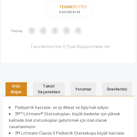
TEKNİK
DESTEK
0 553 657 81 39
Paylaş:
Fiyatı Düşünce Haber Ver
Ürün
Taksit
Yorumlar
Önerileriniz
Bilgisi
Seçenekleri
Pediyatrik hastalar, en iyi dikkat ve ilgiyi hak ediyor.
3M™ Littmann® Stetoskopları, küçük bedenler için yüksek
kalitede özel stetoskoplar geliştirmek için özel olarak
tasarlanmıştır.
3M Littmann Classic II Pediatrik Steteskopu küçük hastalar