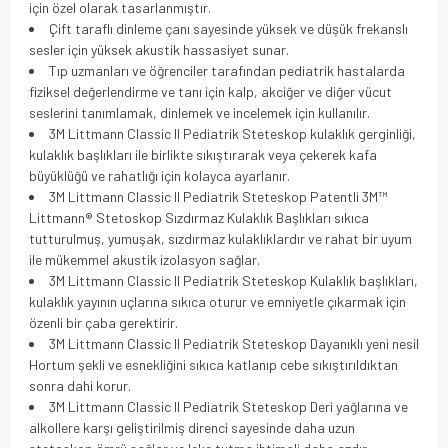
için özel olarak tasarlanmıştır.
Çift taraflı dinleme çanı sayesinde yüksek ve düşük frekanslı
sesler için yüksek akustik hassasiyet sunar.
Tıp uzmanları ve öğrenciler tarafından pediatrik hastalarda
fiziksel değerlendirme ve tanı için kalp, akciğer ve diğer vücut
seslerini tanımlamak, dinlemek ve incelemek için kullanılır.
3M Littmann Classic II Pediatrik Steteskop kulaklık gerginliği,
kulaklık başlıkları ile birlikte sıkıştırarak veya çekerek kafa
büyüklüğü ve rahatlığı için kolayca ayarlanır.
3M Littmann Classic II Pediatrik Steteskop Patentli 3M™
Littmann® Stetoskop Sızdırmaz Kulaklık Başlıkları sıkıca
tutturulmuş, yumuşak, sızdırmaz kulaklıklardır ve rahat bir uyum
ile mükemmel akustik izolasyon sağlar.
3M Littmann Classic II Pediatrik Steteskop Kulaklık başlıkları,
kulaklık yayının uçlarına sıkıca oturur ve emniyetle çıkarmak için
özenli bir çaba gerektirir.
3M Littmann Classic II Pediatrik Steteskop Dayanıklı yeni nesil
Hortum şekli ve esnekliğini sıkıca katlanıp cebe sıkıştırıldıktan
sonra dahi korur.
3M Littmann Classic II Pediatrik Steteskop Deri yağlarına ve
alkollere karşı geliştirilmiş direnci sayesinde daha uzun