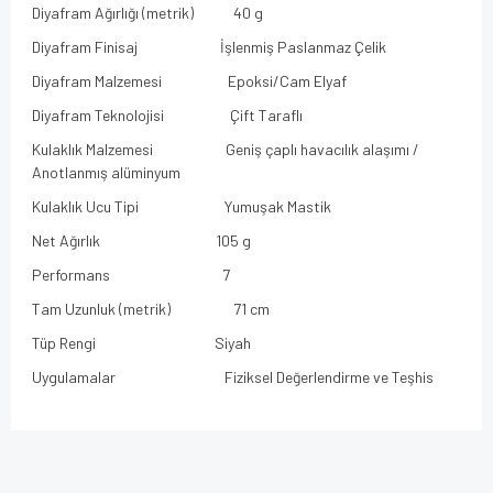
Diyafram Ağırlığı (metrik) 40 g
Diyafram Finisaj İşlenmiş Paslanmaz Çelik
Diyafram Malzemesi Epoksi/Cam Elyaf
Diyafram Teknolojisi Çift Taraflı
Kulaklık Malzemesi Geniş çaplı havacılık alaşımı /
Anotlanmış alüminyum
Kulaklık Ucu Tipi Yumuşak Mastik
Net Ağırlık 105 g
Performans 7
Tam Uzunluk (metrik) 71 cm
Tüp Rengi Siyah
Uygulamalar Fiziksel Değerlendirme ve Teşhis
Bu ürünün fiyat bilgisi, resim, ürün açıklamalarında ve diğer
konularda yetersiz gördüğünüz noktaları öneri formunu