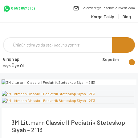
alevdere@ailehekimialisveris.com
0 553 657 81 39
Kargo Takip
Blog
Giriş Yap
Sepetim
Üye Ol
veya
3M Littmann Classic II Pediatrik Steteskop
Siyah - 2113