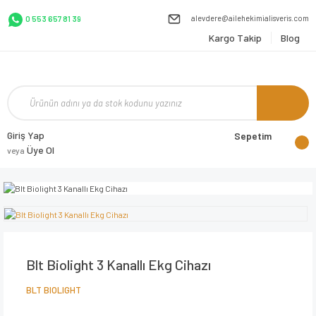
alevdere@ailehekimialisveris.com
0 553 657 81 39
Kargo Takip
Blog
Giriş Yap
Sepetim
Üye Ol
veya
Blt Biolight 3 Kanallı Ekg Cihazı
BLT BIOLIGHT