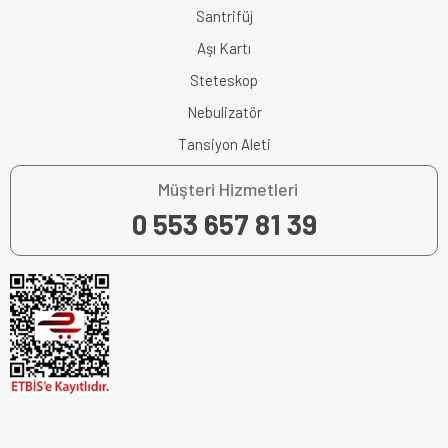
Santrifüj
Aşı Kartı
Steteskop
Nebulizatör
Tansiyon Aleti
Müşteri Hizmetleri
0 553 657 81 39