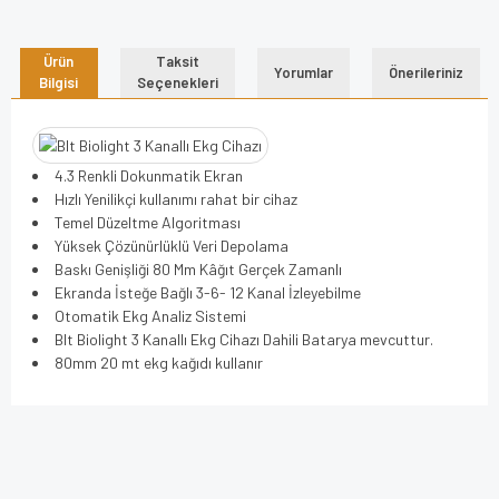
Ürün
Taksit
Yorumlar
Önerileriniz
Bilgisi
Seçenekleri
4.3 Renkli Dokunmatik Ekran
Hızlı Yenilikçi kullanımı rahat bir cihaz
Temel Düzeltme Algoritması
Yüksek Çözünürlüklü Veri Depolama
Baskı Genişliği 80 Mm Kâğıt Gerçek Zamanlı
Ekranda İsteğe Bağlı 3-6- 12 Kanal İzleyebilme
Otomatik Ekg Analiz Sistemi
Blt Biolight 3 Kanallı Ekg Cihazı Dahili Batarya mevcuttur.
80mm 20 mt ekg kağıdı kullanır
Bu ürünün fiyat bilgisi, resim, ürün açıklamalarında ve diğer
konularda yetersiz gördüğünüz noktaları öneri formunu
Bu ürüne ilk yorumu siz yapın!
kullanarak tarafımıza iletebilirsiniz.