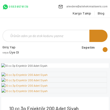
alevdere@ailehekimialisveris.com
0 553 657 81 39
Kargo Takip
Blog
Giriş Yap
Sepetim
Üye Ol
veya
10 cc 3p Enjektör 200 Adet Siyah