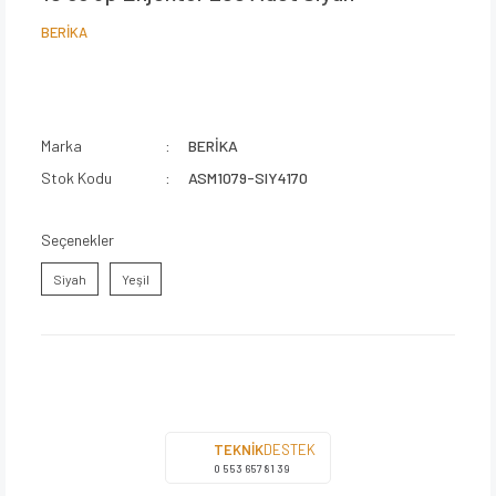
BERİKA
Marka
BERİKA
Stok Kodu
ASM1079-SIY4170
Seçenekler
Siyah
Yeşil
TEKNİK
DESTEK
0 553 657 81 39