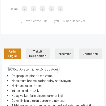
Paylaş:
Fiyatı Düşünce Haber Ver
Ürün
Taksit
Yorumlar
Önerileriniz
Bilgisi
Seçenekleri
Polipropilen plastik malzeme
Maksimum hacme kadar kolay aspirasyon
Minimum kalıntı hacmi
Yüksek sızdırmazlık
Kolay ve konforlu piston hareketliliği
Güvenlik için piston durdurma noktası
Tıbbi malzeme üretimine uygun medikal kağıt ve şeffaf film