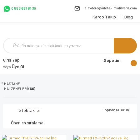
alevdere@ailehekimialisveris.com
0 553 657 81 39
Kargo Takip
Blog
Giriş Yap
Sepetim
Üye Ol
veya
HASTANE
MALZEMELERİ
(66)
Stoktakiler
Toplam 66 ürün