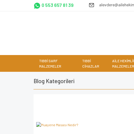
0 553 657 81 39
alevdere@ailehekim
TIBBİ SARF
TIBBİ
AİLE HEKİMLİ
MALZEMELER
CİHAZLAR
MALZEMELER
Blog Kategorileri