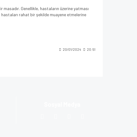
r masadır. Genellikle, hastaların üzerine yatması
 hastaları rahat bir şekilde muayene etmelerine
ektöre özgü ihtiyaçlara uygun olarak tasarlanmış farklı
klinikler, rehabilitasyon merkezleri, fizyoterapi
arak kullanılır.
20/01/2024
20:51
Sosyal Medya