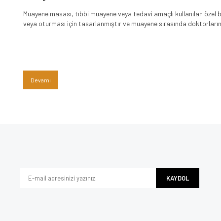
Muayene masası, tıbbi muayene veya tedavi amaçlı kullanılan özel bi
veya oturması için tasarlanmıştır ve muayene sırasında doktorların
yardımcı olur. Bu tür masalar, farklı sektörlerde kullanılır ve her s
özelliklere sahip modelleri mevcuttur. Muayene masaları, hastaneler, 
klinikleri, spa merkezleri ve daha birçok sağlık kuruluşunda yaygın ol
Devamı
KAYDOL