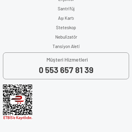
Santrifüj
Aşı Kartı
Steteskop
Nebulizatör
Tansiyon Aleti
Müşteri Hizmetleri
0 553 657 81 39