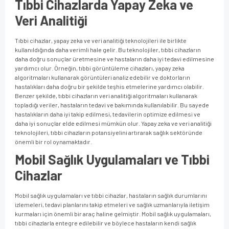
Tıbbi Cihazlarda Yapay Zeka ve
Veri Analitiği
Tıbbi cihazlar, yapay zeka ve veri analitiği teknolojileri ile birlikte
kullanıldığında daha verimli hale gelir. Bu teknolojiler, tıbbi cihazların
daha doğru sonuçlar üretmesine ve hastaların daha iyi tedavi edilmesine
yardımcı olur. Örneğin, tıbbi görüntüleme cihazları, yapay zeka
algoritmaları kullanarak görüntüleri analiz edebilir ve doktorların
hastalıkları daha doğru bir şekilde teşhis etmelerine yardımcı olabilir.
Benzer şekilde, tıbbi cihazların veri analitiği algoritmaları kullanarak
topladığı veriler, hastaların tedavi ve bakımında kullanılabilir. Bu sayede
hastalıkların daha iyi takip edilmesi, tedavilerin optimize edilmesi ve
daha iyi sonuçlar elde edilmesi mümkün olur. Yapay zeka ve veri analitiği
teknolojileri, tıbbi cihazların potansiyelini artırarak sağlık sektöründe
önemli bir rol oynamaktadır.
Mobil Sağlık Uygulamaları ve Tıbbi
Cihazlar
Mobil sağlık uygulamaları ve tıbbi cihazlar, hastaların sağlık durumlarını
izlemeleri, tedavi planlarını takip etmeleri ve sağlık uzmanlarıyla iletişim
kurmaları için önemli bir araç haline gelmiştir. Mobil sağlık uygulamaları,
tıbbi cihazlarla entegre edilebilir ve böylece hastaların kendi sağlık