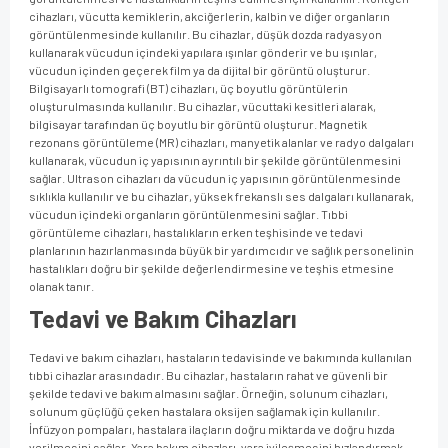
cihazları, vücutta kemiklerin, akciğerlerin, kalbin ve diğer organların
görüntülenmesinde kullanılır. Bu cihazlar, düşük dozda radyasyon
kullanarak vücudun içindeki yapılara ışınlar gönderir ve bu ışınlar,
vücudun içinden geçerek film ya da dijital bir görüntü oluşturur.
Bilgisayarlı tomografi (BT) cihazları, üç boyutlu görüntülerin
oluşturulmasında kullanılır. Bu cihazlar, vücuttaki kesitleri alarak,
bilgisayar tarafından üç boyutlu bir görüntü oluşturur. Magnetik
rezonans görüntüleme (MR) cihazları, manyetik alanlar ve radyo dalgaları
kullanarak, vücudun iç yapısının ayrıntılı bir şekilde görüntülenmesini
sağlar. Ultrason cihazları da vücudun iç yapısının görüntülenmesinde
sıklıkla kullanılır ve bu cihazlar, yüksek frekanslı ses dalgaları kullanarak,
vücudun içindeki organların görüntülenmesini sağlar. Tıbbi
görüntüleme cihazları, hastalıkların erken teşhisinde ve tedavi
planlarının hazırlanmasında büyük bir yardımcıdır ve sağlık personelinin
hastalıkları doğru bir şekilde değerlendirmesine ve teşhis etmesine
olanak tanır.
Tedavi ve Bakım Cihazları
Tedavi ve bakım cihazları, hastaların tedavisinde ve bakımında kullanılan
tıbbi cihazlar arasındadır. Bu cihazlar, hastaların rahat ve güvenli bir
şekilde tedavi ve bakım almasını sağlar. Örneğin, solunum cihazları,
solunum güçlüğü çeken hastalara oksijen sağlamak için kullanılır.
İnfüzyon pompaları, hastalara ilaçların doğru miktarda ve doğru hızda
verilmesini sağlar. Yara bakım cihazları, yara iyileşmesini hızlandırmak