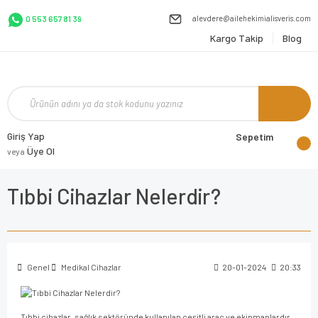
alevdere@ailehekimialisveris.com
0 553 657 81 39
Kargo Takip
Blog
Giriş Yap
Sepetim
Üye Ol
veya
Tıbbi Cihazlar Nelerdir?
Genel
Medikal Cihazlar
20-01-2024
20:33
Tıbbi cihazlar, sağlık sektöründe kullanılan çeşitli araç ve ekipmanlardır.