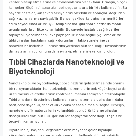
verilerini takip etmelerine ve paylaşmalarına olanak tanır. Örneğin, birçok
kan şekeri ölçüm cihazı artık mobil uygulamalarla birlikte kullanılabilir. Bu
sayede hastalar, kan şekeri seviyelerini ölçebilir ve sonuçları doğrudan
sağlık uzmanlarıyla paylaşabilir. Benzer şekilde, kalp atış hızı monitörleri,
adım sayacı cihazları ve uyku takip cihazları gibi tıbbi cihazlar da mobil
uygulamalarla birlikte kullanılabilir. Bu sayede hastalar, sağlık verilerini
toplayabilir, analiz edebilir ve paylaşabilir. Mobil sağlık uygulamaları ve
tıbbi cihazlar, hastaların sağlık durumlarını takip etmelerine ve
tedavilerine katkıda bulunmalarına yardımcı olurken, sağlık uzmanlarının
da hastalarının durumunu daha iyi takip etmelerine yardımcı olur.
Tıbbi Cihazlarda Nanoteknoloji ve
Biyoteknoloji
Nanoteknoloji ve biyoteknoloji, tıbbi cihazların geliştirilmesinde önemli
bir rol oynamaktadır. Nanoteknoloji, malzemelerin çok küçük boyutlarda
üretilmesini ve özelliklerinin kontrol edilmesini sağlayan bir teknolojidir.
Tıbbi cihazların üretiminde kullanılan nanomalzemeler, cihazların daha
hafif, daha dayanıklı, daha etkili ve daha hassas olmasını sağlar. Örneğin,
nanoteknolojik materyallerin kullanıldığı tıbbi görüntüleme cihazları,
daha yüksek çözünürlüklü görüntüler sağlayarak daha doğru teşhis ve
tedavi imkanları sunar.
Biyoteknoloji ise, canlı organizmalarda meydana gelen biyolojik
süreçlerin anlaşılması ve uygulanması için kullanılan bir teknolojidir.