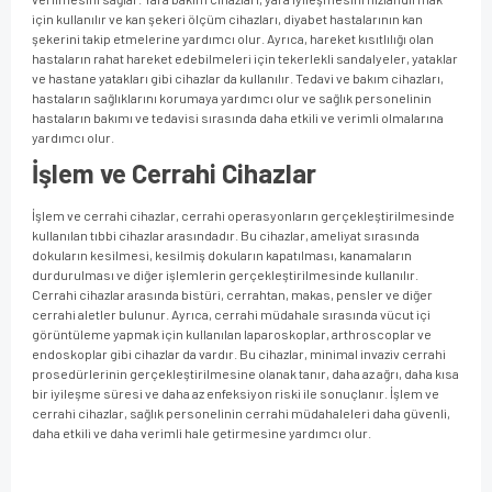
için kullanılır ve kan şekeri ölçüm cihazları, diyabet hastalarının kan
şekerini takip etmelerine yardımcı olur. Ayrıca, hareket kısıtlılığı olan
hastaların rahat hareket edebilmeleri için tekerlekli sandalyeler, yataklar
ve hastane yatakları gibi cihazlar da kullanılır. Tedavi ve bakım cihazları,
hastaların sağlıklarını korumaya yardımcı olur ve sağlık personelinin
hastaların bakımı ve tedavisi sırasında daha etkili ve verimli olmalarına
yardımcı olur.
İşlem ve Cerrahi Cihazlar
İşlem ve cerrahi cihazlar, cerrahi operasyonların gerçekleştirilmesinde
kullanılan tıbbi cihazlar arasındadır. Bu cihazlar, ameliyat sırasında
dokuların kesilmesi, kesilmiş dokuların kapatılması, kanamaların
durdurulması ve diğer işlemlerin gerçekleştirilmesinde kullanılır.
Cerrahi cihazlar arasında bistüri, cerrahtan, makas, pensler ve diğer
cerrahi aletler bulunur. Ayrıca, cerrahi müdahale sırasında vücut içi
görüntüleme yapmak için kullanılan laparoskoplar, arthroscoplar ve
endoskoplar gibi cihazlar da vardır. Bu cihazlar, minimal invaziv cerrahi
prosedürlerinin gerçekleştirilmesine olanak tanır, daha az ağrı, daha kısa
bir iyileşme süresi ve daha az enfeksiyon riski ile sonuçlanır. İşlem ve
cerrahi cihazlar, sağlık personelinin cerrahi müdahaleleri daha güvenli,
daha etkili ve daha verimli hale getirmesine yardımcı olur.