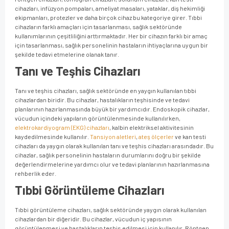
cihazları, infüzyon pompaları, ameliyat masaları, yataklar, diş hekimliği
ekipmanları, protezler ve daha birçok cihaz bu kategoriye girer. Tıbbi
cihazların farklı amaçları için tasarlanması, sağlık sektöründe
kullanımlarının çeşitliliğini arttırmaktadır. Her bir cihazın farklı bir amaç
için tasarlanması, sağlık personelinin hastaların ihtiyaçlarına uygun bir
şekilde tedavi etmelerine olanak tanır.
Tanı ve Teşhis Cihazları
Tanı ve teşhis cihazları, sağlık sektöründe en yaygın kullanılan tıbbi
cihazlardan biridir. Bu cihazlar, hastalıkların teşhisinde ve tedavi
planlarının hazırlanmasında büyük bir yardımcıdır. Endoskopik cihazlar,
vücudun içindeki yapıların görüntülenmesinde kullanılırken,
elektrokardiyogram (EKG) cihazları
, kalbin elektriksel aktivitesinin
kaydedilmesinde kullanılır.
Tansiyon aletleri
,
ateş ölçerler
ve kan testi
cihazları da yaygın olarak kullanılan tanı ve teşhis cihazları arasındadır. Bu
cihazlar, sağlık personelinin hastaların durumlarını doğru bir şekilde
değerlendirmelerine yardımcı olur ve tedavi planlarının hazırlanmasına
rehberlik eder.
Tıbbi Görüntüleme Cihazları
Tıbbi görüntüleme cihazları, sağlık sektöründe yaygın olarak kullanılan
cihazlardan bir diğeridir. Bu cihazlar, vücudun iç yapısının
görüntülenmesi ve hastalıkların teşhis edilmesi için kullanılır. Röntgen