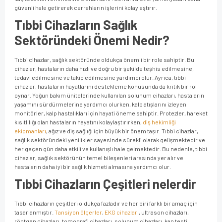
güvenli hale getirerek cerrahların işlerini kolaylaştırır.
Tıbbi Cihazların Sağlık
Sektöründeki Önemi Nedir?
Tıbbi cihazlar, sağlık sektöründe oldukça önemli bir role sahiptir. Bu
cihazlar, hastaların daha hızlı ve doğru bir şekilde teşhis edilmesine,
tedavi edilmesine ve takip edilmesine yardımcı olur. Ayrıca, tıbbi
cihazlar, hastaların hayatlarını destekleme konusunda da kritik bir rol
oynar. Yoğun bakım ünitelerinde kullanılan solunum cihazları, hastaların
yaşamını sürdürmelerine yardımcı olurken, kalp atışlarını izleyen
monitörler, kalp hastalıkları için hayati öneme sahiptir. Protezler, hareket
kısıtlılığı olan hastaların hayatını kolaylaştırırken,
diş hekimliği
ekipmanları
, ağız ve diş sağlığı için büyük bir önem taşır. Tıbbi cihazlar,
sağlık sektöründeki yenilikler sayesinde sürekli olarak gelişmektedir ve
her geçen gün daha etkili ve kullanışlı hale gelmektedir. Bu nedenle, tıbbi
cihazlar, sağlık sektörünün temel bileşenleri arasında yer alır ve
hastaların daha iyi bir sağlık hizmeti almasına yardımcı olur.
Tıbbi Cihazların Çeşitleri nelerdir
Tıbbi cihazların çeşitleri oldukça fazladır ve her biri farklı bir amaç için
tasarlanmıştır.
Tansiyon ölçerler
,
EKG cihazları
, ultrason cihazları,
röntgen cihazları, tomografi cihazları, solunum cihazları, kan testi