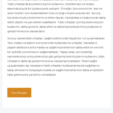
Tıbbi cihazlarda biyoteknolojinin kullanımı, özellikle tanı ve tedavi
alanında büyük bir potansiyele sahiptir. Örneğin, biyosensörler, kan ve
idrar testleri için kullanılabilen hızlı ve doğru teşhis araçlarıdır. Ayrıca,
biyoteknolojik yöntemlerle üretilen ilaçlar, hastalıkların tedavisinde daha
etkili olabilir ve yan etkileri azaltabilir. Tıbbi cihazlar için biyoteknolojinin
kullanımı, daha güvenli, daha etkili ve daha kişiselleştirilmiş tedavilerin
geliştirilmesine olanak tanır.
Sonuç olarak tıbbi cihazlar, sağlık sektöründe hayati bir rol oynamaktadır.
Tanı, tedavi ve bakım süreçlerinde kullanılan bu cihazlar, hastaların
yaşam kalitesini arttırmakta ve sağlık hizmetlerinin daha etkili ve verimli
bir şekilde sunulmasını sağlamaktadır. Yapay zeka, veri analitiği,
nanoteknoloji ve biyoteknoloji gibi gelişmiş teknolojilerin kullanımı, tıbbi
cihazların daha da geliştirilmesine olanak tanımaktadır. Mobil sağlık
uygulamaları da, hastaların tıbbi cihazları kullanarak kendi sağlıklarını
takip etmelerini kolaylaştırmakta ve sağlık hizmetlerinin daha erişilebilir
hale gelmesine yardımcı olmaktadır.
Tüm Bloglar