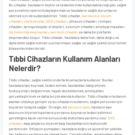
Bu cihazlar, hastaların teşhis ve tedavilerinde kullanılabileceği gibi, sağlık
personelinin işlerini kolaylaştırmak ve hastaların sağlık durumlarını
izlemek için de kullanılabilirler. Tıbbi cihazlar,
kan basıncı ölçüm
cihazları
,
steteskoplar
,
EKG cihazları
, ultrason cihazları, röntgen
cihazları, laringoskoplar,el dopleri, solunum cihazları, ameliyat masaları,
diş hekimliği ekipmanları
,
kan testi cihazları
ve daha birçok farklı
ekipmandan oluşur. Tıbbi cihazlar, hastalara daha hızlı, daha doğru ve
daha etkili sağlık hizmeti sunma imkanı sağlar ve sağlık sektörünün temel
bileşenlerinden biridir.
Tıbbi Cihazların Kullanım Alanları
Nelerdir?
Tıbbi cihazlar, sağlık sektöründe farklı amaçlarla kullanılır. Bunlar,
hastalara tanı koymak, tedavi etmek, hastalıkları takip etmek,
fonksiyonları değiştirmek, hayatı desteklemek, ameliyatları
gerçekleştirmek ve daha birçok alanda kullanılır. Tıbbi cihazların kullanım
alanları oldukça geniştir ve bu cihazların kullanımı, sağlık personeli için
büyük bir kolaylık sağlar. Örneğin, bir
tansiyon aleti
, hastanın kan
basıncını ölçerek hipertansiyon tanısı koyma ve tedavi edilmesi
gerektiğine karar verme konusunda doktorlara yardımcı olur.
EKG
cihazları
, kalp atışlarını ölçerek kalp hastalıklarının teşhisinde
yardımcıdır. İnfüzyon pompaları, hastalara doğru ve güvenli bir şekilde
ilaç tedavisi verilmesine olanak tanır. Cerrahi aletler, ameliyatları daha