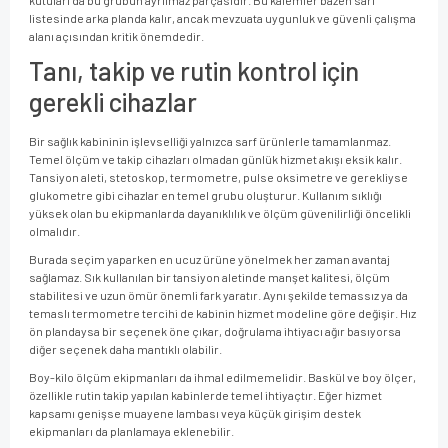
listesinde arka planda kalır, ancak mevzuata uygunluk ve güvenli çalışma
alanı açısından kritik önemdedir.
Tanı, takip ve rutin kontrol için
gerekli cihazlar
Bir sağlık kabininin işlevselliği yalnızca sarf ürünlerle tamamlanmaz.
Temel ölçüm ve takip cihazları olmadan günlük hizmet akışı eksik kalır.
Tansiyon aleti, stetoskop, termometre, pulse oksimetre ve gerekliyse
glukometre gibi cihazlar en temel grubu oluşturur. Kullanım sıklığı
yüksek olan bu ekipmanlarda dayanıklılık ve ölçüm güvenilirliği öncelikli
olmalıdır.
Burada seçim yaparken en ucuz ürüne yönelmek her zaman avantaj
sağlamaz. Sık kullanılan bir tansiyon aletinde manşet kalitesi, ölçüm
stabilitesi ve uzun ömür önemli fark yaratır. Aynı şekilde temassız ya da
temaslı termometre tercihi de kabinin hizmet modeline göre değişir. Hız
ön plandaysa bir seçenek öne çıkar, doğrulama ihtiyacı ağır basıyorsa
diğer seçenek daha mantıklı olabilir.
Boy-kilo ölçüm ekipmanları da ihmal edilmemelidir. Baskül ve boy ölçer,
özellikle rutin takip yapılan kabinlerde temel ihtiyaçtır. Eğer hizmet
kapsamı genişse muayene lambası veya küçük girişim destek
ekipmanları da planlamaya eklenebilir.