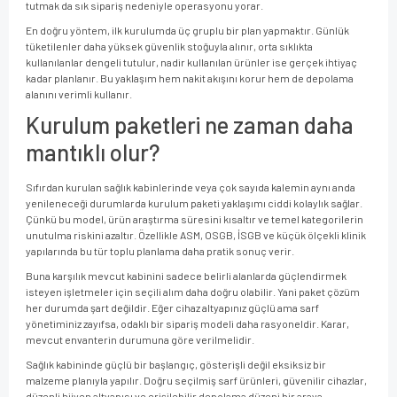
tutmak da sık sipariş nedeniyle operasyonu yorar.
En doğru yöntem, ilk kurulumda üç gruplu bir plan yapmaktır. Günlük
tüketilenler daha yüksek güvenlik stoğuyla alınır, orta sıklıkta
kullanılanlar dengeli tutulur, nadir kullanılan ürünler ise gerçek ihtiyaç
kadar planlanır. Bu yaklaşım hem nakit akışını korur hem de depolama
alanını verimli kullanır.
Kurulum paketleri ne zaman daha
mantıklı olur?
Sıfırdan kurulan sağlık kabinlerinde veya çok sayıda kalemin aynı anda
yenileneceği durumlarda kurulum paketi yaklaşımı ciddi kolaylık sağlar.
Çünkü bu model, ürün araştırma süresini kısaltır ve temel kategorilerin
unutulma riskini azaltır. Özellikle ASM, OSGB, İSGB ve küçük ölçekli klinik
yapılarında bu tür toplu planlama daha pratik sonuç verir.
Buna karşılık mevcut kabinini sadece belirli alanlarda güçlendirmek
isteyen işletmeler için seçili alım daha doğru olabilir. Yani paket çözüm
her durumda şart değildir. Eğer cihaz altyapınız güçlü ama sarf
yönetiminiz zayıfsa, odaklı bir sipariş modeli daha rasyoneldir. Karar,
mevcut envanterin durumuna göre verilmelidir.
Sağlık kabininde güçlü bir başlangıç, gösterişli değil eksiksiz bir
malzeme planıyla yapılır. Doğru seçilmiş sarf ürünleri, güvenilir cihazlar,
düzenli hijyen altyapısı ve erişilebilir depolama düzeni bir araya