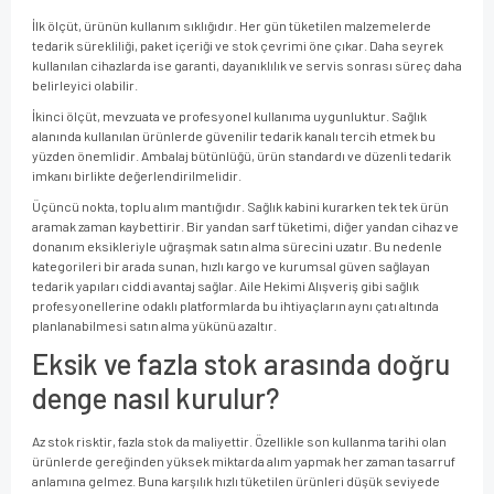
İlk ölçüt, ürünün kullanım sıklığıdır. Her gün tüketilen malzemelerde
tedarik sürekliliği, paket içeriği ve stok çevrimi öne çıkar. Daha seyrek
kullanılan cihazlarda ise garanti, dayanıklılık ve servis sonrası süreç daha
belirleyici olabilir.
İkinci ölçüt, mevzuata ve profesyonel kullanıma uygunluktur. Sağlık
alanında kullanılan ürünlerde güvenilir tedarik kanalı tercih etmek bu
yüzden önemlidir. Ambalaj bütünlüğü, ürün standardı ve düzenli tedarik
imkanı birlikte değerlendirilmelidir.
Üçüncü nokta, toplu alım mantığıdır. Sağlık kabini kurarken tek tek ürün
aramak zaman kaybettirir. Bir yandan sarf tüketimi, diğer yandan cihaz ve
donanım eksikleriyle uğraşmak satın alma sürecini uzatır. Bu nedenle
kategorileri bir arada sunan, hızlı kargo ve kurumsal güven sağlayan
tedarik yapıları ciddi avantaj sağlar. Aile Hekimi Alışveriş gibi sağlık
profesyonellerine odaklı platformlarda bu ihtiyaçların aynı çatı altında
planlanabilmesi satın alma yükünü azaltır.
Eksik ve fazla stok arasında doğru
denge nasıl kurulur?
Az stok risktir, fazla stok da maliyettir. Özellikle son kullanma tarihi olan
ürünlerde gereğinden yüksek miktarda alım yapmak her zaman tasarruf
anlamına gelmez. Buna karşılık hızlı tüketilen ürünleri düşük seviyede