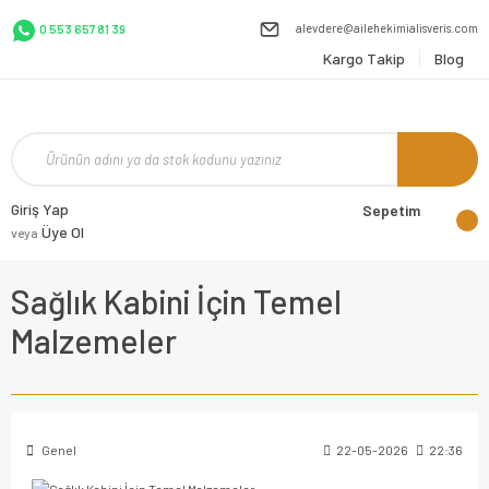
alevdere@ailehekimialisveris.com
0 553 657 81 39
Kargo Takip
Blog
Giriş Yap
Sepetim
Üye Ol
veya
Sağlık Kabini İçin Temel
Malzemeler
Genel
22-05-2026
22:36