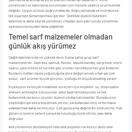
yöneticileri ve satın alma sorumluları için mesele sadece ürün bulmak
değildir. Uygun ürünün doğru miktarda, doğru zamanda ve mümkünse
tek siparişte tamamlanması gerekir. Özellikle düzenli tüketilen
kalemlerle daha seyrek yenilenen cihazları aynı plan içinde yönetmek
operasyonel açıdan daha sağlıklıdır.
Temel sarf malzemeler olmadan
günlük akış yürümez
Sağlık kabinlerinde en yüksek devir hızına sahip grup sarf
malzemelerdir. Gazlı bez, pamuk, flaster, elastik bandaj, sargı bezi, steril
spanç, yara örtüsü ve turnike gibi ürünler neredeyse her gün kullanılır.
Bunların miktarı hasta yoğunluğuna göre değişir ancak ortak gerçek
şudur: sarf ürünler küçük görünür, yokluğu en büyük aksaklığı yaratır.
Enjeksiyon ve küçük müdahale süreçleri için enjektör, uç, disposable
eldiven, antiseptik solüsyonlar, alkol bazlı temizleyiciler ve tek
kullanımlık yardımcı ürünler düzenli stokta tutulmalıdır. Burada ürün
çeşitliliğini gereksiz büyütmek yerine, sık kullanılan ölçü ve formlara
odaklanmak daha verimli olur. Çok geniş ama dağınık bir stok yerine, hızlı
dönen ürünlerin yeterli seviyede tutulduğu kontrollü bir yapı daha
doğrudur.
Atık yönetimini destekleyen tıbbi atık poşetleri ve kesici-delici atık
kutuları da bu grubun ayrılmaz parçasıdır. Bu kalemler bazen sarf