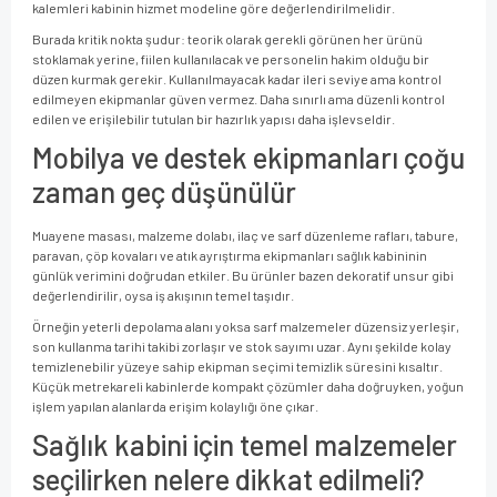
kalemleri kabinin hizmet modeline göre değerlendirilmelidir.
Burada kritik nokta şudur: teorik olarak gerekli görünen her ürünü
stoklamak yerine, fiilen kullanılacak ve personelin hakim olduğu bir
düzen kurmak gerekir. Kullanılmayacak kadar ileri seviye ama kontrol
edilmeyen ekipmanlar güven vermez. Daha sınırlı ama düzenli kontrol
edilen ve erişilebilir tutulan bir hazırlık yapısı daha işlevseldir.
Mobilya ve destek ekipmanları çoğu
zaman geç düşünülür
Muayene masası, malzeme dolabı, ilaç ve sarf düzenleme rafları, tabure,
paravan, çöp kovaları ve atık ayrıştırma ekipmanları sağlık kabininin
günlük verimini doğrudan etkiler. Bu ürünler bazen dekoratif unsur gibi
değerlendirilir, oysa iş akışının temel taşıdır.
Örneğin yeterli depolama alanı yoksa sarf malzemeler düzensiz yerleşir,
son kullanma tarihi takibi zorlaşır ve stok sayımı uzar. Aynı şekilde kolay
temizlenebilir yüzeye sahip ekipman seçimi temizlik süresini kısaltır.
Küçük metrekareli kabinlerde kompakt çözümler daha doğruyken, yoğun
işlem yapılan alanlarda erişim kolaylığı öne çıkar.
Sağlık kabini için temel malzemeler
seçilirken nelere dikkat edilmeli?