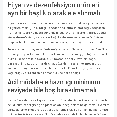
Hijyen ve dezenfeksiyon ürünleri
ayrı bir başlık olarak ele alınmalı
Hijyen ürünlerini sarf malzemelerin altına sıkıştırmak yaygın ama hatalı
bir yaklaşımdır. Çünkü bu grup sadece tüketim kalemi değil, doğrudan
hizmet kalitesini ve hasta güvenliğini etkileyen bir alandır. El antiseptiği,
yüzey dezenfektanı, sıvı sabun, kağıt havlu, muayene masa örtüsü ve
disposable koruyucu ürünler düzenli akış içinde değerlendirilmelidir.
Temizlik planı olmayan kabinde en iyi cihazlar bile yeterli olmaz. Özellikle
temas yüzeyi yüksek alanlarda kullanılan ürünlerin uygunluğu ve tedarik
sürekliliği önemlidir. Çok güçlü kimyasallar her yüzey için doğru
olmayabilir; bazı durumlarda cihaz yüzeylerine zarar vermeyen, rutin
kullanıma uygun ürünler tercih edilmelidir. Burada ihtiyaç, kabinin
yoğunluğu ve kullanılan ekipman türüne göre değişir.
Acil müdahale hazırlığı minimum
seviyede bile boş bırakılmamalı
Her sağlık kabini aynı kapsamda acil müdahale hizmeti sunmaz. Ancak bu,
acil durum hazırlığının geri plana atılabileceği anlamına gelmez. İlk yardım
çantası, temel müdahale setleri, oksijenle ilişkili ekipman ihtiyacı, ambu
tipi destek ürünleri veya acil müdahale sırasında kullanılacak belirli sarf