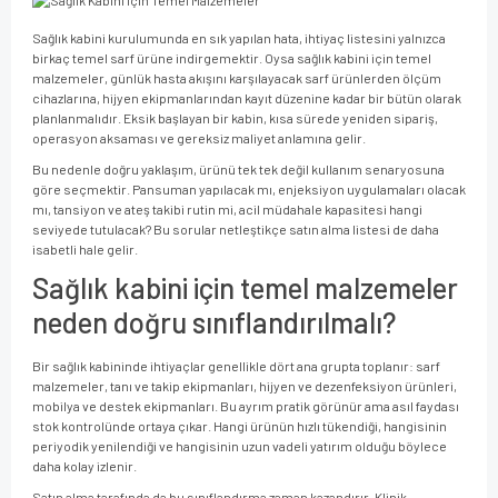
Sağlık kabini kurulumunda en sık yapılan hata, ihtiyaç listesini yalnızca
birkaç temel sarf ürüne indirgemektir. Oysa sağlık kabini için temel
malzemeler, günlük hasta akışını karşılayacak sarf ürünlerden ölçüm
cihazlarına, hijyen ekipmanlarından kayıt düzenine kadar bir bütün olarak
planlanmalıdır. Eksik başlayan bir kabin, kısa sürede yeniden sipariş,
operasyon aksaması ve gereksiz maliyet anlamına gelir.
Bu nedenle doğru yaklaşım, ürünü tek tek değil kullanım senaryosuna
göre seçmektir. Pansuman yapılacak mı, enjeksiyon uygulamaları olacak
mı, tansiyon ve ateş takibi rutin mi, acil müdahale kapasitesi hangi
seviyede tutulacak? Bu sorular netleştikçe satın alma listesi de daha
isabetli hale gelir.
Sağlık kabini için temel malzemeler
neden doğru sınıflandırılmalı?
Bir sağlık kabininde ihtiyaçlar genellikle dört ana grupta toplanır: sarf
malzemeler, tanı ve takip ekipmanları, hijyen ve dezenfeksiyon ürünleri,
mobilya ve destek ekipmanları. Bu ayrım pratik görünür ama asıl faydası
stok kontrolünde ortaya çıkar. Hangi ürünün hızlı tükendiği, hangisinin
periyodik yenilendiği ve hangisinin uzun vadeli yatırım olduğu böylece
daha kolay izlenir.
Satın alma tarafında da bu sınıflandırma zaman kazandırır. Klinik