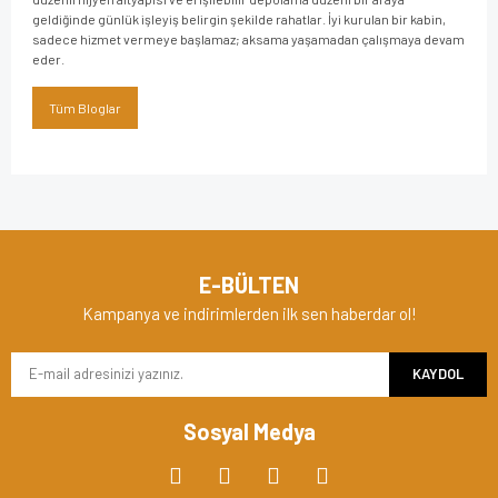
geldiğinde günlük işleyiş belirgin şekilde rahatlar. İyi kurulan bir kabin,
sadece hizmet vermeye başlamaz; aksama yaşamadan çalışmaya devam
eder.
Tüm Bloglar
E-BÜLTEN
Kampanya ve indirimlerden ilk sen haberdar ol!
KAYDOL
Sosyal Medya