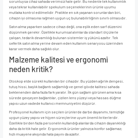
sorunluysa cihaz sahada verimsiz hale gelir. Bu nedenle tek kullanımlık
veya tekrar kullanılabilir spekulum seçeneklerinin ürünle uyumu
mutlaka kontrol edilmelidir. Pratikte en sık yaşanan sorunlardan biri,
cihazın iyi olmasına rağmen uygun uç bulunabilirliğinin sınırlı olmasıdır.
Satın alma yaparken sadece cihazı değil, ona eşlik eden sarf düzenini
düşünmek gerekir. Özellikle kurumsal alımlarda standart ölçülerle
çalışan, tedarik devamlılığı bulunan sistemler iş yükünü azaltır. Tek
seferlik satın alma yerine devam eden kullanım senaryosu üzerinden
karar vermek daha sağlıklı olur.
Malzeme kalitesi ve ergonomi
neden kritik?
Otoskop elde sürekli kullanılan bir cihazdır. Bu yüzden ağırlık dengesi,
tutuş hissi, başlık bağlantı sağlamlığı ve genel gövde kalitesi sahada
beklenenden daha fazla fark yaratır. İlk gün sağlam görünen ama kısa
sürede gevşeyen bağlantılar, çizilen lens yüzeyi veya hassas düğme
yapısı uzun vadede kullanıcı memnuniyetini düşürür.
Profesyonel kullanım için seçilen ürünlerde darbe dayanımı, temizliğe
uygun yüzey yapısı ve hijyen süreçlerine uyum önemli kriterlerdir.
Özellikle birden fazla personelin kullandığı alanlarda cihazın dayanıklılığı
daha da kritik hale gelir. Ergonomik ürünler yalnızca konfor sağlamaz;
hızlı muayene akışında hata payını da azaltır.