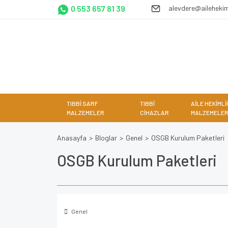
0 553 657 81 39
alevdere@ailehekim
TIBBİ SARF
TIBBİ
AİLE HEKİMLİ
MALZEMELER
CİHAZLAR
MALZEMELER
Anasayfa
Bloglar
Genel
OSGB Kurulum Paketleri
OSGB Kurulum Paketleri
Genel