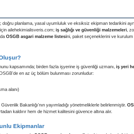
doğru planlama, yasal uyumluluk ve eksiksiz ekipman tedarikini aynı 
için ailehekimialisveris.com;
iş sağlığı ve güvenliği malzemeleri
, z
ada
OSGB asgari malzeme listesi
ni, paket seçeneklerini ve kurulum
 Oluşur?
nunu kapsamında; birden fazla işyerine iş güvenliği uzmanı,
iş yeri 
ir OSGB'de en az üç bölüm bulunması zorunludur:
ışma alanı)
üvenlik Bakanlığı'nın yayımladığı yönetmeliklerle belirlenmiştir.
OSG
adan kaldırır hem de hizmet kalitesini güvence altına alır.
unlu Ekipmanlar