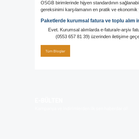
OSGB birimlerinde hijyen standardının sağlanabi
gereksinimi karşılamanın en pratik ve ekonomik 
Paketlerde kurumsal fatura ve toplu alım i
Evet. Kurumsal alımlarda e-fatura/e-arşiv fat
(0553 657 81 39) üzerinden iletişime geçeb
Tüm Bloglar
E-BÜLTEN
Kampanya ve indirimlerden ilk sen haberdar ol!