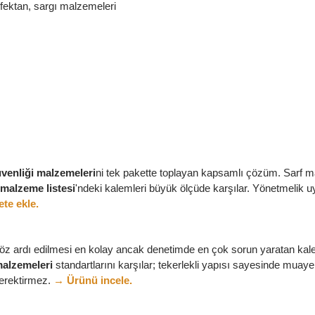
nfektan, sargı malzemeleri
üvenliği malzemeleri
ni tek pakette toplayan kapsamlı çözüm. Sarf 
malzeme listesi
'ndeki kalemleri büyük ölçüde karşılar. Yönetmelik u
te ekle.
öz ardı edilmesi en kolay ancak denetimde en çok sorun yaratan kale
 malzemeleri
standartlarını karşılar; tekerlekli yapısı sayesinde muaye
 gerektirmez.
→ Ürünü incele.