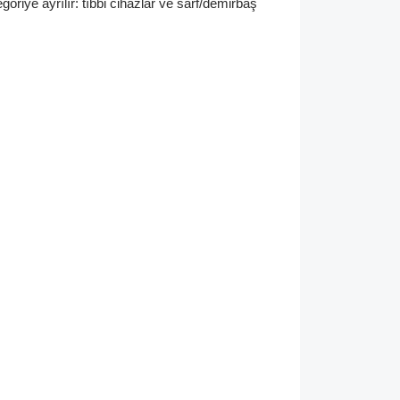
goriye ayrılır: tıbbi cihazlar ve sarf/demirbaş