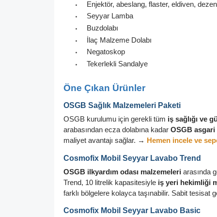
Enjektör, abeslang, flaster, eldiven, deze
•
Seyyar Lamba
•
Buzdolabı
•
İlaç Malzeme Dolabı
•
Negatoskop
•
Tekerlekli Sandalye
•
Öne Çıkan Ürünler
OSGB Sağlık Malzemeleri Paketi
OSGB kurulumu için gerekli tüm
iş sağlığı ve g
arabasından ecza dolabına kadar
OSGB asgari 
maliyet avantajı sağlar.
→
Hemen incele ve sepe
Cosmofix Mobil Seyyar Lavabo Trend
OSGB ilkyardım odası malzemeleri
arasında g
Trend, 10 litrelik kapasitesiyle
iş yeri hekimliği
farklı bölgelere kolayca taşınabilir. Sabit tesisat
Cosmofix Mobil Seyyar Lavabo Basic