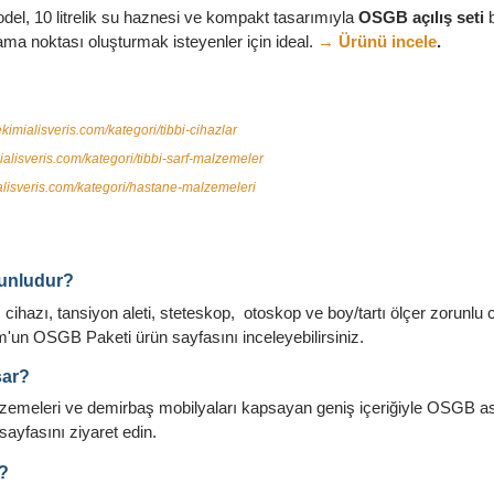
del, 10 litrelik su haznesi ve kompakt tasarımıyla
OSGB açılış seti
b
ama noktası oluşturmak isteyenler için ideal.
→ Ürünü incele
.
kimialisveris.com/kategori/tibbi-cihazlar
ialisveris.com/kategori/tibbi-sarf-malzemeler
alisveris.com/kategori/hastane-malzemeleri
runludur?
cihazı, tansiyon aleti, steteskop, otoskop ve boy/tartı ölçer zorunlu c
'un OSGB Paketi ürün sayfasını inceleyebilirsiniz.
sar?
rf malzemeleri ve demirbaş mobilyaları kapsayan geniş içeriğiyle OSGB
n sayfasını ziyaret edin.
?