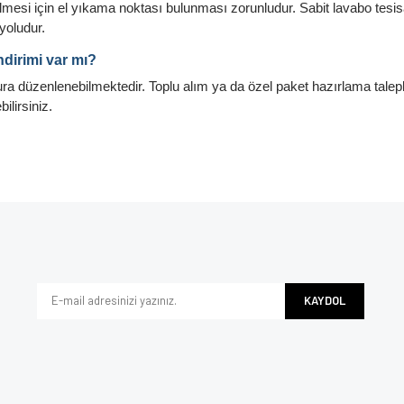
lmesi için el yıkama noktası bulunması zorunludur. Sabit lavabo tes
yoludur.
ndirimi var mı?
ura düzenlenebilmektedir. Toplu alım ya da özel paket hazırlama talepl
ilirsiniz.
KAYDOL