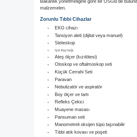
Bakanlık yönetmeliğine göre bir OSGB'de bulun
malzemeleri.
Zorunlu Tıbbi Cihazlar
EKG cihazı
•
Tansiyon aleti (dijital veya manuel)
•
Steteskop
•
•
Işık Kaynağı
Ateş ölçer (kızılötesi)
•
Otoskop ve oftalmoskop seti
•
Küçük Cerrahi Seti
•
Paravan
•
Nebulizatör ve aspiratör
•
Boy ölçer ve tartı
•
Refleks Çekici
•
Muayene masası
•
Pansuman seti
•
Manometreli oksijen tüpü taşınabilir
•
Tıbbi atık kovası ve poşeti
•