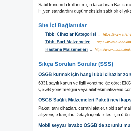
Sabit konumda kullanım için tasarlanan Basic mo
Hijyen standardını düşürmeksizin sabit bir el yık
Site İçi Bağlantılar
Tıbbi Cihazlar Kategorisi
→
https://www.ailehe
Tıbbi Sarf Malzemeler
→
https://www.ailehekim
Hastane Malzemeleri
→
https://www.ailehekimi
Sıkça Sorulan Sorular (SSS)
OSGB kurmak için hangi tıbbi cihazlar zo
6331 sayılı kanun ve ilgili yönetmeliğe göre; EKG 
ÇSGB yönetmeliğini veya ailehekimialisveris.com
OSGB Sağlık Malzemeleri Paketi neyi kap
Paket; tanı cihazları, cerrahi aletler, tıbbi sa
alışverişte karşılar. Detaylı içerik listesi için ürü
Mobil seyyar lavabo OSGB'de zorunlu mu