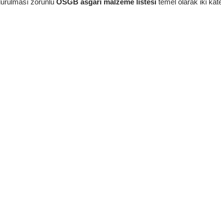
durulması zorunlu
OSGB asgari malzeme listesi
temel olarak iki kate