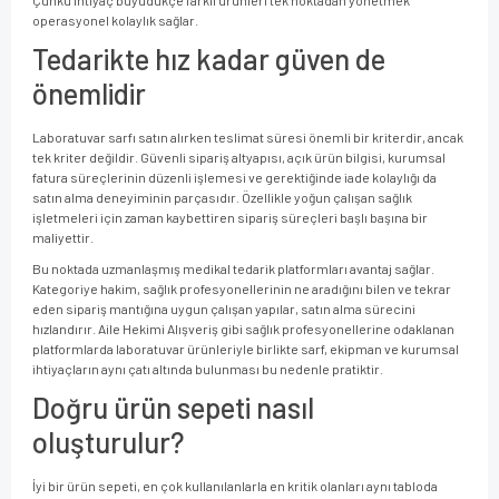
operasyonel kolaylık sağlar.
Tedarikte hız kadar güven de
önemlidir
Laboratuvar sarfı satın alırken teslimat süresi önemli bir kriterdir, ancak
tek kriter değildir. Güvenli sipariş altyapısı, açık ürün bilgisi, kurumsal
fatura süreçlerinin düzenli işlemesi ve gerektiğinde iade kolaylığı da
satın alma deneyiminin parçasıdır. Özellikle yoğun çalışan sağlık
işletmeleri için zaman kaybettiren sipariş süreçleri başlı başına bir
maliyettir.
Bu noktada uzmanlaşmış medikal tedarik platformları avantaj sağlar.
Kategoriye hakim, sağlık profesyonellerinin ne aradığını bilen ve tekrar
eden sipariş mantığına uygun çalışan yapılar, satın alma sürecini
hızlandırır. Aile Hekimi Alışveriş gibi sağlık profesyonellerine odaklanan
platformlarda laboratuvar ürünleriyle birlikte sarf, ekipman ve kurumsal
ihtiyaçların aynı çatı altında bulunması bu nedenle pratiktir.
Doğru ürün sepeti nasıl
oluşturulur?
İyi bir ürün sepeti, en çok kullanılanlarla en kritik olanları aynı tabloda