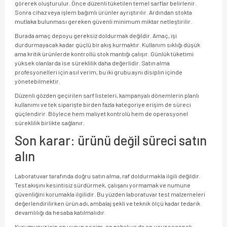
görerek oluşturulur. Önce düzenli tüketilen temel sarflar belirlenir.
Sonra cihaz veya işlem bağımlı ürünler ayrıştırılır. Ardından stokta
mutlaka bulunması gereken güvenli minimum miktar netleştirilir.
Burada amaç depoyu gereksiz doldurmak değildir. Amaç, işi
durdurmayacak kadar güçlü bir akış kurmaktır. Kullanım sıklığı düşük
ama kritik ürünlerde kontrollü stok mantığı çalışır. Günlük tüketimi
yüksek olanlarda ise süreklilik daha değerlidir. Satın alma
profesyonelleri için asıl verim, bu iki grubu aynı disiplin içinde
yönetebilmektir.
Düzenli gözden geçirilen sarf listeleri, kampanyalı dönemlerin planlı
kullanımı ve tek siparişte birden fazla kategoriye erişim de süreci
güçlendirir. Böylece hem maliyet kontrolü hem de operasyonel
süreklilik birlikte sağlanır.
Son karar: ürünü değil süreci satın
alın
Laboratuvar tarafında doğru satın alma, raf doldurmakla ilgili değildir.
Test akışını kesintisiz sürdürmek, çalışanı yormamak ve numune
güvenliğini korumakla ilgilidir. Bu yüzden laboratuvar test malzemeleri
değerlendirilirken ürün adı, ambalaj şekli ve teknik ölçü kadar tedarik
devamlılığı da hesaba katılmalıdır.
Kurumunuz için en uygun seçim, en pahalı ya da en ucuz seçenek