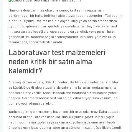
Numune doğru alınmış olsa bile sonuç kalitesini çoğu zaman
görünmeyen bir halka belirler: laboratuvar test malzemeleri. Tüp seçimi,
pipet ucu uyumu, taşıma kabının dayanıklılığı ya da sarfın standartlara
uygunluğu gibi ayrıntılar, günlük iş akışında zaman kaybı ve tekrar test
ihtiyacı yaratabileceği gibi operasyonu da gereksiz yere pahalı hale
getirebilir. Bu nedenle sağlık profesyonelleri için konu yalnızca ürün
temini değil, doğru tedarik planıdır.
Laboratuvar test malzemeleri
neden kritik bir satın alma
kalemidir?
Aile sağlığı merkezleri, OSGB birimleri, diş klinikleri, veteriner klinikleri
ve küçük ölçekli laboratuvarlarda satın alma kararları çoğu zaman hız
baskısı altında verilir. Ancak laboratuvar tarafında hız tek başına yeterli
değildir. Sarf malzemenin test sürecine, cihaz altyapısına ve numune
tipine uygun olması gerekir.
Yanlış seçilmiş bir malzeme bazen açık bir arıza çıkarmaz. Daha sessiz
sorunlar üretir. Sızdıran kapaklar, düşük uyumlu pipet uçları, uygun
hacim sunmayan tüpler veya saklama koşullarına dayanmayan kaplar
önce iş akışını bozar, sonra raporlama sürelerini uzatır. Özellikle düzenli