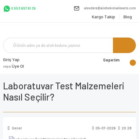
alevdere@ailehekimialisveris.com
0 553 657 81 39
Kargo Takip
Blog
Giriş Yap
Sepetim
Üye Ol
veya
Laboratuvar Test Malzemeleri
Nasıl Seçilir?
Genel
05-07-2026
20:28