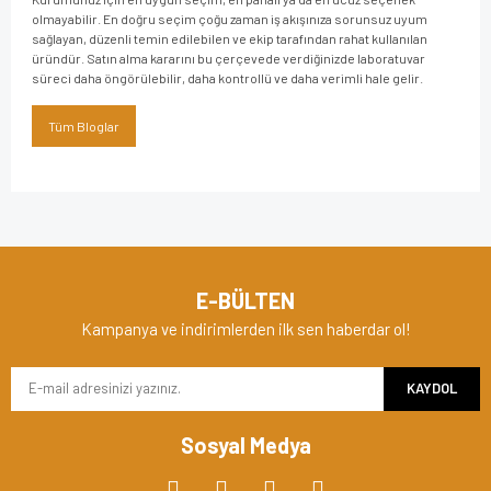
olmayabilir. En doğru seçim çoğu zaman iş akışınıza sorunsuz uyum
sağlayan, düzenli temin edilebilen ve ekip tarafından rahat kullanılan
üründür. Satın alma kararını bu çerçevede verdiğinizde laboratuvar
süreci daha öngörülebilir, daha kontrollü ve daha verimli hale gelir.
Tüm Bloglar
E-BÜLTEN
Kampanya ve indirimlerden ilk sen haberdar ol!
KAYDOL
Sosyal Medya