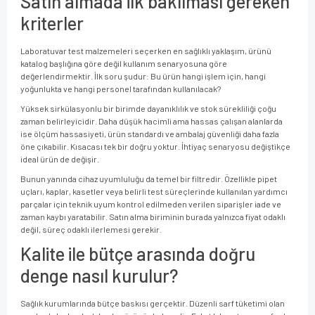
Satın almada ilk bakılması gereken
kriterler
Laboratuvar test malzemeleri seçerken en sağlıklı yaklaşım, ürünü
katalog başlığına göre değil kullanım senaryosuna göre
değerlendirmektir. İlk soru şudur: Bu ürün hangi işlem için, hangi
yoğunlukta ve hangi personel tarafından kullanılacak?
Yüksek sirkülasyonlu bir birimde dayanıklılık ve stok sürekliliği çoğu
zaman belirleyicidir. Daha düşük hacimli ama hassas çalışan alanlarda
ise ölçüm hassasiyeti, ürün standardı ve ambalaj güvenliği daha fazla
öne çıkabilir. Kısacası tek bir doğru yoktur. İhtiyaç senaryosu değiştikçe
ideal ürün de değişir.
Bunun yanında cihaz uyumluluğu da temel bir filtredir. Özellikle pipet
uçları, kaplar, kasetler veya belirli test süreçlerinde kullanılan yardımcı
parçalar için teknik uyum kontrol edilmeden verilen siparişler iade ve
zaman kaybı yaratabilir. Satın alma biriminin burada yalnızca fiyat odaklı
değil, süreç odaklı ilerlemesi gerekir.
Kalite ile bütçe arasında doğru
denge nasıl kurulur?
Sağlık kurumlarında bütçe baskısı gerçektir. Düzenli sarf tüketimi olan