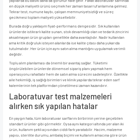
yapılarda bu baskı daha da görünür hale gelir. Fakat laboratuvar sarfında
en düşük maliyetli ürünü seçmek her zaman tasarruf anlamına gelmez.
Tekrar test, numune kaybı, çalışan memnuniyetsizliği ve süreç
gecikmesi toplam maliyeti yükseltebilir.
Burada doğru yaklaşım fiyat-performans dengesidir. Sık kullanılan
ürünlerde istikrarlı kalite sunan, stok devamlılığı olan ve tedarik zincirini
aksatmayan ürün grupları genellikle daha avantajlıdır. Nadir kullanılan
ama kritik doğruluk isteyen alanlarda ise kalite çıtası daha yukarıda
tutulmalıdır. Her ürün için aynı satın alma mantığını uygulamak verimli
değildir.
Toplu alım planlaması da önemli bir avantaj sağlar. Tüketimi
öngörülebilen ürünlerde dönemsel sipariş planı yapmak hem
operasyonu rahatlatır hem de satın alma sürecini sadeleştirir. Özellikle
aile hekimliği, iş sağlığı birimleri ve klinik yapılarda tekrar eden sarf
kalemlerinin tek platformdan yönetilmesi zaman kazandırır.
Laboratuvar test malzemeleri
alırken sık yapılan hatalar
En yaygın hata, tüm laboratuvar sarflarını birbirinin yerine geçebilen
standart ürünler gibi görmektir. Oysa aynı kategori altında yer alan iki
ürün, kullanım şekli açısından ciddi fark yaratabilir. Hacim, malzeme
yapısı, sterilite durumu, ambalaj biçimi ve kullanım amacına göre ürün