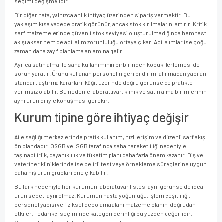
seçimi değişmelidir.
Bir diğer hata, yalnızca anlık ihtiyaç üzerinden sipariş vermektir. Bu
yaklaşım kısa vadede pratik görünür, ancak stok kırılmalarını artırır. Kritik
sarf malzemelerinde güvenli stok seviyesi oluşturulmadığında hem test
akışı aksar hem de acil alım zorunluluğu ortaya çıkar. Acil alımlar ise çoğu
zaman daha zayıf planlama anlamına gelir.
Ayrıca satın alma ile saha kullanımının birbirinden kopuk ilerlemesi de
sorun yaratır. Ürünü kullanan personelin geri bildirimi alınmadan yapılan
standartlaştırma kararları, kâğıt üzerinde doğru görünse de pratikte
verimsiz olabilir. Bu nedenle laboratuvar, klinik ve satın alma birimlerinin
aynı ürün diliyle konuşması gerekir.
Kurum tipine göre ihtiyaç değişir
Aile sağlığı merkezlerinde pratik kullanım, hızlı erişim ve düzenli sarf akışı
ön plandadır. OSGB ve İSGB tarafında saha hareketliliği nedeniyle
taşınabilirlik, dayanıklılık ve tüketim planı daha fazla önem kazanır. Diş ve
veteriner kliniklerinde ise belirli test veya örnekleme süreçlerine uygun
daha niş ürün grupları öne çıkabilir.
Bu fark nedeniyle her kurumun laboratuvar listesi aynı görünse de ideal
ürün sepeti aynı olmaz. Kurumun hasta yoğunluğu, işlem çeşitliliği,
personel yapısı ve fiziksel depolama alanı malzeme planını doğrudan
etkiler. Tedarikçi seçiminde kategori derinliği bu yüzden değerlidir.
Çünkü ihtiyaç büyüdükçe farklı ürünleri tek noktadan yönetmek