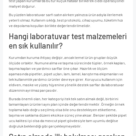
test yapan kurumlarda bu tür küçük hatalar birikerek ciddi operasyonel
maliyet doğurur.
Bu yüzden laboratuvar sarfı satın alırken yalnızca ürün adıyla ilerlemek
yeterli olmaz. Kullanım sıklığı, test protokolü, cihaz uyumu, tüketim hızı
ve depolama koşulları birlikte değerlendirilmelidir.
Hangi laboratuvar test malzemeleri
en sık kullanılır?
Kurumdan kuruma ihtiyaç değişir, ancak temel ürün grupları büyük
ölçüde ortaktır. Numune alma ve taşıma sürecinde tüpler, örnek kapları,
taşıma kapları ve yardımcı sarflar öne çıkar. Hazırlık ve ölçüm
aşamasında pipetler, pipet uçları, lam, lamel, karıştırma ekipmanları ve
tek kullanımlık yardımcı ürünler devreye girer. Koruyucu kullanım için
eldiven, maske ve yüzey hijyenine yönelik destek sarflar da laboratuvar
düzeninin ayrılmaz parçasıdır.
Burada önemli olan, her kategoriyi tek tek satın almak değil, birbirini
tamamlayan ürünleri aynı plan içinde değerlendirmektir. Örneğin örnek
toplama kabı doğru seçilmiş olsa bile onu destekleyen etiketleme,
taşıma ve saklama düzeni eksikse süreç yine aksar. Benzer şekilde pipet
ucu kalitesi iyi olsa da mevcut pipet gövdesiyle tam uyumlu değilse
doğruluk beklendiği gibi gerçekleşmeyebilir.