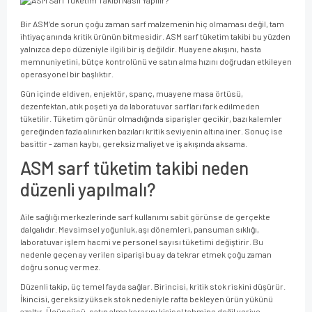
Bir ASM’de sorun çoğu zaman sarf malzemenin hiç olmaması değil, tam
ihtiyaç anında kritik ürünün bitmesidir. ASM sarf tüketim takibi bu yüzden
yalnızca depo düzeniyle ilgili bir iş değildir. Muayene akışını, hasta
memnuniyetini, bütçe kontrolünü ve satın alma hızını doğrudan etkileyen
operasyonel bir başlıktır.
Gün içinde eldiven, enjektör, spanç, muayene masa örtüsü,
dezenfektan, atık poşeti ya da laboratuvar sarfları fark edilmeden
tüketilir. Tüketim görünür olmadığında siparişler gecikir, bazı kalemler
gereğinden fazla alınırken bazıları kritik seviyenin altına iner. Sonuç ise
basittir - zaman kaybı, gereksiz maliyet ve iş akışında aksama.
ASM sarf tüketim takibi neden
düzenli yapılmalı?
Aile sağlığı merkezlerinde sarf kullanımı sabit görünse de gerçekte
dalgalıdır. Mevsimsel yoğunluk, aşı dönemleri, pansuman sıklığı,
laboratuvar işlem hacmi ve personel sayısı tüketimi değiştirir. Bu
nedenle geçen ay verilen siparişi bu ay da tekrar etmek çoğu zaman
doğru sonuç vermez.
Düzenli takip, üç temel fayda sağlar. Birincisi, kritik stok riskini düşürür.
İkincisi, gereksiz yüksek stok nedeniyle rafta bekleyen ürün yükünü
azaltır. Üçüncüsü, satın alma kararını kişisel tahmine değil veriye