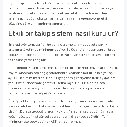
Üçüncü grup ise takip sıklığı daha esnek tutulabilecek destek
ürünleridir. Temizlik sarfları, masa örtüleri, dispenser dolumları veya
yardımcı ofis tüketimleri buna örnek verilebilir. Burada amaç, her
kaleme aynı yoğunlukta zaman harcamak yerine operasyonel etki
düzeyine göre sınıflandırma yapmaktır.
Etkili bir takip sistemi nasıl kurulur?
En pratik yöntem, sarfları üç veriyle izlemektir: mevcut stok, aylık
ortalama tüketim ve minimum seviye. Bu üç bilgi olmadan yapılan takip
çoğu zaman görsel tahminden ibaret kalır. Görsel kontrol faydalıdır ama
tek başına yeterli değildir.
Önce depodaki tüm temel sarf kalemleri ürün bazında sayılmalıdır. Bu ilk
sayım, sistemin başlangıç referansıdır. Ardından her ürün için yaklaşık
aylık kullanım miktarı belirlenir. Eğer geçmiş veri yoksa ilk iki ay gözlem
yapılır ve bu dönemde gerçek tüketim kaydı tutulur. Sonrasında
minimum stok seviyesi tanımlanır. Bu seviye, yeni sipariş verilmezse
hizmetin riske gireceği eşiği ifade eder.
Örneğin eldiven gibi yüksek devirli bir ürün için minimum seviye daha
yüksek tutulmalıdır. Daha yavaş tüketilen bir ürün için bu eşik daha düşük
olabilir. Burada tek doğru rakam yoktur. Personel sayısı, günlük hasta
yoğunluğu, teslimat süresi ve sipariş sıklığı sonucu değiştirir. Yani
minimum stok seviyesi her ASM için aynı olmaz.