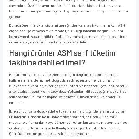
dayandırır. Özellikle aynı merkezde birden fazla kişi sarf kullanıyorsa,
tüketimin kimin gözlemine göre değil kayıt üzerinden değerlendirilmesi
gerekir.
Burada önemli nokta, sistemi gereğinden karmaşık kurmamaktır. ASM
ölçeğinde işe yarayan takip modeli, hızlı uygulanabilir ve günlük rutini
bozmayacak kadar pratiktir. Çok detaylı ama işlemeyen bir tablo yerine,
düzenli işleyen sade bir sistem daha değerlidir.
Hangi ürünler ASM sarf tüketim
takibine dahil edilmeli?
Her ürünü aynı ciddiyetle izlemek doğru değildir. Öncelik, hem sık
kullanılan hem de hizmeti doğrudan etkileyen ürünlerde olmalıdır.
Muayene eldiveni, enjektör çeşitleri, steril ve nonsteril gazlı bez, pamuk,
alkol bazlı antiseptikler, yüzey dezenfektanları, dil basacağı, maske, tıbbi
atık poşetleri, numune kapları ve benzeri yüksek devirli kalemler ilk
sıradadır.
İkinci grup, daha düşük adetle tüketilen ama bittiğinde işlemi durduran
ürünlerdir. Örneğin belirli laboratuvar sarfları, bazı tek kullanımlık
muayene ekipmanları veya dönemsel kullanılan tarama malzemeleri bu
gruba girer. Bu ürünler az kullanılıyor diye gözden çıkarılmamalıdır.
Çünkü asıl sorun genelde bu kalemlerde yaşanır.