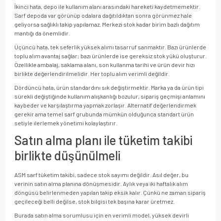
İkinci hata, depo ile kullanım alanı arasındaki hareketi kaydetmemektir.
Sarf depoda var görünüp odalara dağıtıldıktan sonra görünmez hale
geliyorsa sağlıklı takip yapılamaz. Merkezi stok kadar birim bazlı dağıtım
mantığı da önemlidir.
Üçüncü hata, tek seferlik yüksek alımı tasarruf sanmaktır. Bazı ürünlerde
toplu alım avantaj sağlar; bazı ürünlerde ise gereksiz stok yükü oluşturur.
Özellikle ambalaj, saklama alanı, son kullanma tarihi ve ürün devir hızı
birlikte değerlendirilmelidir. Her toplu alım verimli değildir.
Dördüncü hata, ürün standardını sık değiştirmektir. Marka ya da ürün tipi
sürekli değiştiğinde kullanım alışkanlığı bozulur, sipariş geçmişi anlamını
kaybeder ve karşılaştırma yapmak zorlaşır. Alternatif değerlendirmek
gerekir ama temel sarf grubunda mümkün olduğunca standart ürün
setiyle ilerlemek yönetimi kolaylaştırır.
Satın alma planı ile tüketim takibi
birlikte düşünülmeli
ASM sarf tüketim takibi, sadece stok sayımı değildir. Asıl değer, bu
verinin satın alma planına dönüşmesidir. Aylık veya iki haftalık alım
döngüsü belirlenmeden yapılan takip eksik kalır. Çünkü ne zaman sipariş
geçileceği belli değilse, stok bilgisi tek başına karar üretmez.
Burada satın alma sorumlusu için en verimli model, yüksek devirli