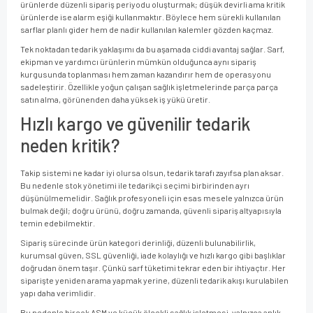
ürünlerde düzenli sipariş periyodu oluşturmak; düşük devirli ama kritik
ürünlerde ise alarm eşiği kullanmaktır. Böylece hem sürekli kullanılan
sarflar planlı gider hem de nadir kullanılan kalemler gözden kaçmaz.
Tek noktadan tedarik yaklaşımı da bu aşamada ciddi avantaj sağlar. Sarf,
ekipman ve yardımcı ürünlerin mümkün olduğunca aynı sipariş
kurgusunda toplanması hem zaman kazandırır hem de operasyonu
sadeleştirir. Özellikle yoğun çalışan sağlık işletmelerinde parça parça
satın alma, görünenden daha yüksek iş yükü üretir.
Hızlı kargo ve güvenilir tedarik
neden kritik?
Takip sistemi ne kadar iyi olursa olsun, tedarik tarafı zayıfsa plan aksar.
Bu nedenle stok yönetimi ile tedarikçi seçimi birbirinden ayrı
düşünülmemelidir. Sağlık profesyoneli için esas mesele yalnızca ürün
bulmak değil; doğru ürünü, doğru zamanda, güvenli sipariş altyapısıyla
temin edebilmektir.
Sipariş sürecinde ürün kategori derinliği, düzenli bulunabilirlik,
kurumsal güven, SSL güvenliği, iade kolaylığı ve hızlı kargo gibi başlıklar
doğrudan önem taşır. Çünkü sarf tüketimi tekrar eden bir ihtiyaçtır. Her
siparişte yeniden arama yapmak yerine, düzenli tedarik akışı kurulabilen
yapı daha verimlidir.
Bu nedenle birçok ASM ve küçük ölçekli sağlık işletmesi, yalnızca anlık