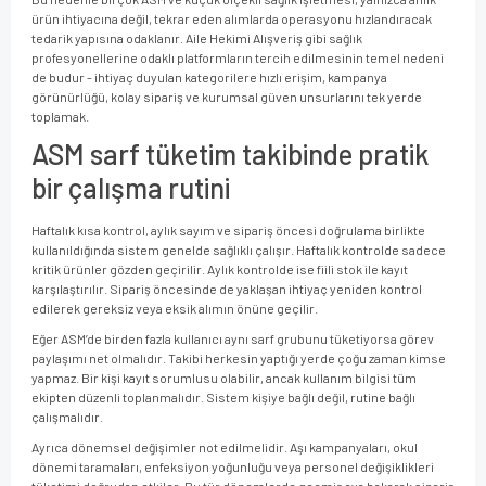
ürün ihtiyacına değil, tekrar eden alımlarda operasyonu hızlandıracak
tedarik yapısına odaklanır. Aile Hekimi Alışveriş gibi sağlık
profesyonellerine odaklı platformların tercih edilmesinin temel nedeni
de budur - ihtiyaç duyulan kategorilere hızlı erişim, kampanya
görünürlüğü, kolay sipariş ve kurumsal güven unsurlarını tek yerde
toplamak.
ASM sarf tüketim takibinde pratik
bir çalışma rutini
Haftalık kısa kontrol, aylık sayım ve sipariş öncesi doğrulama birlikte
kullanıldığında sistem genelde sağlıklı çalışır. Haftalık kontrolde sadece
kritik ürünler gözden geçirilir. Aylık kontrolde ise fiili stok ile kayıt
karşılaştırılır. Sipariş öncesinde de yaklaşan ihtiyaç yeniden kontrol
edilerek gereksiz veya eksik alımın önüne geçilir.
Eğer ASM’de birden fazla kullanıcı aynı sarf grubunu tüketiyorsa görev
paylaşımı net olmalıdır. Takibi herkesin yaptığı yerde çoğu zaman kimse
yapmaz. Bir kişi kayıt sorumlusu olabilir, ancak kullanım bilgisi tüm
ekipten düzenli toplanmalıdır. Sistem kişiye bağlı değil, rutine bağlı
çalışmalıdır.
Ayrıca dönemsel değişimler not edilmelidir. Aşı kampanyaları, okul
dönemi taramaları, enfeksiyon yoğunluğu veya personel değişiklikleri
tüketimi doğrudan etkiler. Bu tür dönemlerde geçmiş aya bakarak sipariş