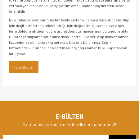
vermek yanıltıcı olabilir. Veriyi yorumlamak, sadece kaydetmek kadar
önemlidir.
İyi kurulan bir asm sarf tüketim takibi sistemi, depoyu düzenli gösterdiği
için değil hizmeti kesintisiz tuttuğu için değerlidir. İşin amacı daha çok
form doldurmak değil, doğru ürünü doğru zamanda hazır bulundurmaktır.
Bunu başardığınızda satın alma daha kontrollü ilerler, ekip daha az zaman
kaybeder ve günlük iş akışı gereksiz krizlerle bölünmez. Sağlık
hizmetinde küçük görünen sarf kararları, çoğu zaman büyük operasyon
farkı yaratır.
Tüm Bloglar
E-BÜLTEN
Kampanya ve indirimlerden ilk sen haberdar ol!