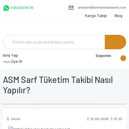
alevdere@ailehekimialisveris.com
0 553 657 81 39
Kargo Takip
Blog
Giriş Yap
Sepetim
Üye Ol
veya
ASM Sarf Tüketim Takibi Nasıl
Yapılır?
Genel
10-05-2026
13:20