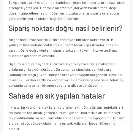
Takip aracı olarak basit bir spreadsheet, depo formu ya da ürün bazlı stok
çizelgesi yeterlidir. Önemli olan aracın dijital ya da basılı olması değil,
düzenli güncellenmesidir. Eğer kayıt tutuluyor ama sipariş kararı buna
göre verilmiyorsa sistem kağıt üstünde kalır.
Sipariş noktası doğru nasıl belirlenir?
Birçok merkezde sipariş, ürün neredeyse bittikten sonra verilir. Bu
yaklaşım kısa vadede pratik görünür ama tedarik gecikmelerinde risk
yaratır. Daha doğru yöntem, sipariş noktasını tüketim hızı ve teslimat
süresine göre tanımlamaktır.
Diyelim ki bir ürün ayda 10 kutu tüketiliyor ve yeni siparişin ulaşması
ortalama birkaç gün sürüyor. Bu durumda siparişin, son kutulara
kalındığında değil güvenli tampon stok varken açılması gerekir. Özellikle
düzenli kullanılan sarflarda kampanya beklemek ya da siparişi ertelemek,
sonunda daha pahalı bir operasyonel maliyete dönüşebilir.
Sahada en sık yapılan hatalar
İlk hata, farklı ürünleri tek kalem gibi izlemektir. Örneğin tüm enjektörleri
tek başlıkta toplamak, gerçek durumu gizler. Ölçü farkı olan ürünler ayrı
takip edilmelidir. Aynı durum eldiven bedenleri için de geçerlidir. Toplam
eldiven stoğu yüksek olabilir ama en çok kullanılan beden tükenmiş
olabilir.